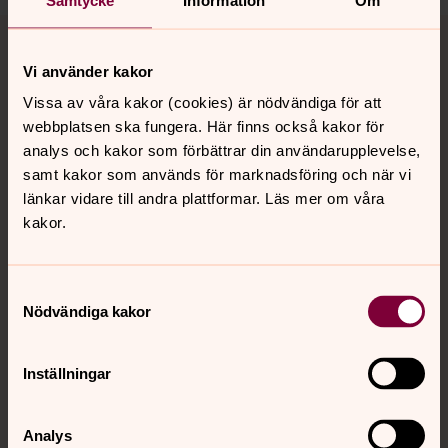
Tillbaka till toppen
Tillbaka till innehållet
Vi använder kakor
Vissa av våra kakor (cookies) är nödvändiga för att
Kontakt
webbplatsen ska fungera. Här finns också kakor för
analys och kakor som förbättrar din användarupplevelse,
samt kakor som används för marknadsföring och när vi
Kalender
länkar vidare till andra plattformar. Läs mer om våra
kakor.
Hitta snabbt
Samtyckesval
Nödvändiga kakor
Sociala kanaler
Inställningar
Analys