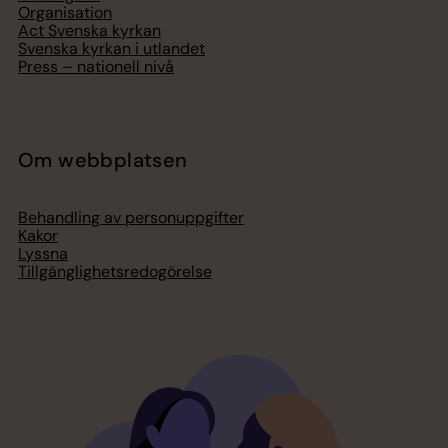
Organisation
Act Svenska kyrkan
Svenska kyrkan i utlandet
Press – nationell nivå
Om webbplatsen
Behandling av personuppgifter
Kakor
Lyssna
Tillgänglighetsredogörelse