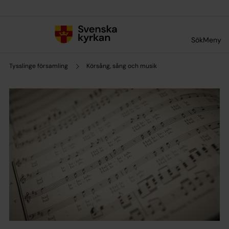
Till innehållet
Till undermeny
Sök
Meny
Tysslinge församling
Körsång, sång och musik