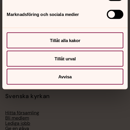
Marknadsföring och sociala medier
Jourhavande präst
Akut samtals- och krisstöd. Prata eller chatta anonymt
med en präst på kvällar och nätter.
Tillåt alla kakor
Chatt
Tillåt urval
Digitalt brev
Telefon 112
Avvisa
Svenska kyrkan
Hitta församling
Bli medlem
Lediga jobb
Ge en gåva