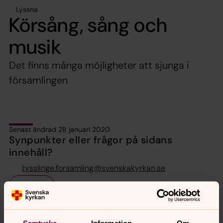
Lyssna
Körsång, sång och
musik
Det finns många möjligheter att sjunga i
församlingen
Senast ändrad 28 januari 2020
Synpunkter eller frågor på sidans
innehåll?
tysslinge.forsamling@svenskakyrkan.se
Dela
Samtycke
Information
Om