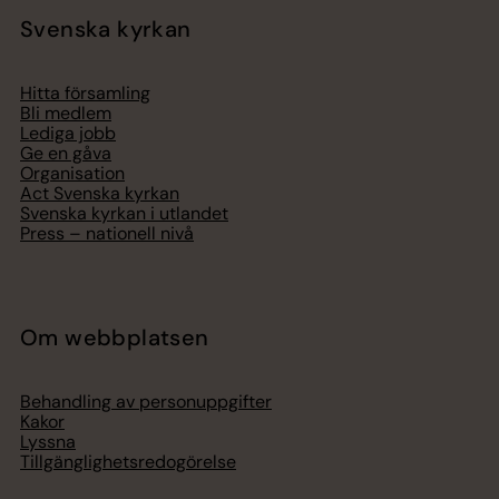
Svenska kyrkan
Hitta församling
Bli medlem
Lediga jobb
Ge en gåva
Organisation
Act Svenska kyrkan
Svenska kyrkan i utlandet
Press – nationell nivå
Om webbplatsen
Behandling av personuppgifter
Kakor
Lyssna
Tillgänglighetsredogörelse