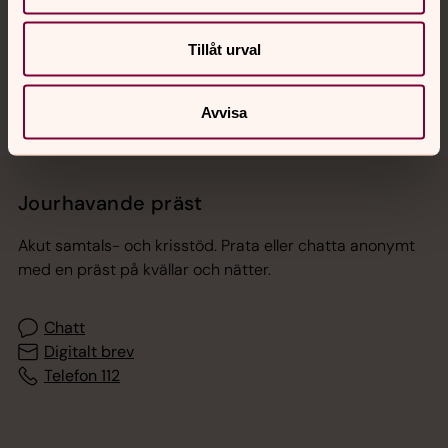
Sociala kanaler
Tillåt urval
Avvisa
Jourhavande präst
Akut samtals- och krisstöd. Prata eller chatta anonymt
med en präst på kvällar och nätter.
Chatt
Digitalt brev
Telefon 112