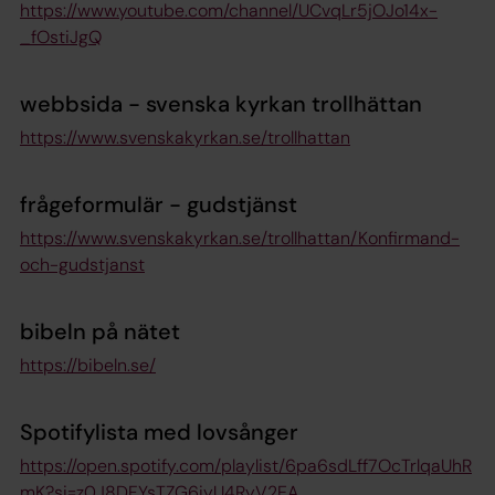
https://www.youtube.com/channel/UCvqLr5jOJo14x-
_fOstiJgQ
webbsida - svenska kyrkan trollhättan
https://www.svenskakyrkan.se/trollhattan
frågeformulär - gudstjänst
https://www.svenskakyrkan.se/trollhattan/Konfirmand-
och-gudstjanst
bibeln på nätet
https://bibeln.se/
Spotifylista med lovsånger
https://open.spotify.com/playlist/6pa6sdLff7OcTrlqaUhR
mK?si=z0J8DFYsTZG6iyU4RyV2EA