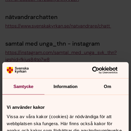
nätvandrarchatten
https://www.svenskakyrkan.se/natvandrare/chatt
samtal med unga_thn - instagram
https://instagram.com/samtal_med_unga_svk_thn?
igshid=fkjus84tp7w8
Samtycke
Information
Om
Vi använder kakor
Vissa av våra kakor (cookies) är nödvändiga för att
webbplatsen ska fungera. Här finns också kakor för
Senast ändrad 14 februari 2021
analys och kakor som förbättrar din användarupplevelse,