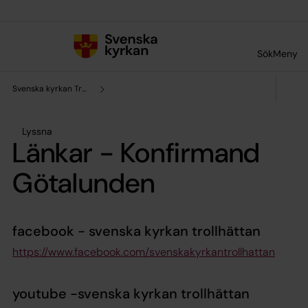
Till innehållet
Till undermeny
Sök
Meny
Svenska kyrkan Trollhättan
Lyssna
Länkar - Konfirmand
Götalunden
facebook - svenska kyrkan trollhättan
https://www.facebook.com/svenskakyrkantrollhattan
youtube -svenska kyrkan trollhättan