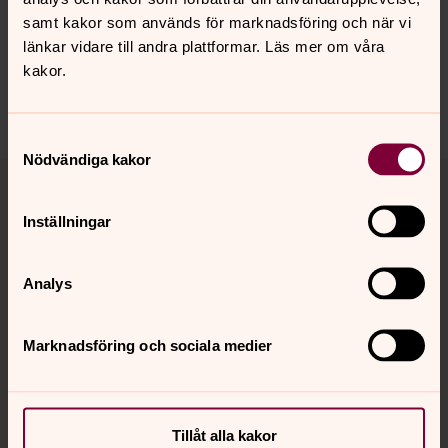
Synpunkter eller frågor på sidans
samt kakor som används för marknadsföring och när vi
innehåll?
länkar vidare till andra plattformar. Läs mer om våra
trollhattans.forsamling@svenskakyrkan.se
kakor.
Dela
Samtyckesval
Nödvändiga kakor
Tillbaka till toppen
Tillbaka till innehållet
Inställningar
Kontakt
Analys
Kalender
Marknadsföring och sociala medier
Hitta snabbt
Tillåt alla kakor