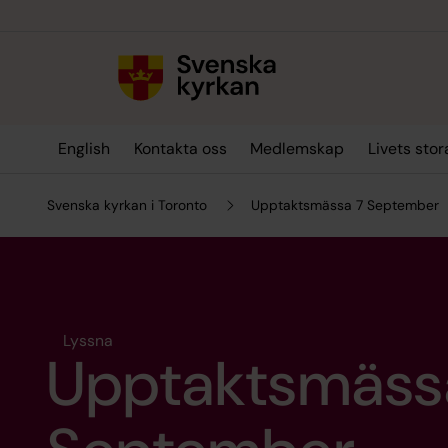
Till innehållet
Till undermeny
English
Kontakta oss
Medlemskap
Livets sto
Svenska kyrkan i Toronto
Upptaktsmässa 7 September
Lyssna
Upptaktsmäss