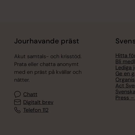
Jourhavande präst
Svens
Hitta f
Akut samtals- och krisstöd.
Bli med
Prata eller chatta anonymt
Lediga 
med en präst på kvällar och
Ge en g
Organis
nätter.
Act Sve
Svenska
Chatt
Press – 
Digitalt brev
Telefon 112