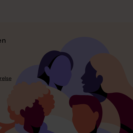
en
relse