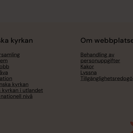
ka kyrkan
Om webbplats
örsamling
Behandling av
lem
personuppgifter
jobb
Kakor
åva
Lyssna
ation
Tillgänglighetsredogö
nska kyrkan
 kyrkan i utlandet
nationell nivå