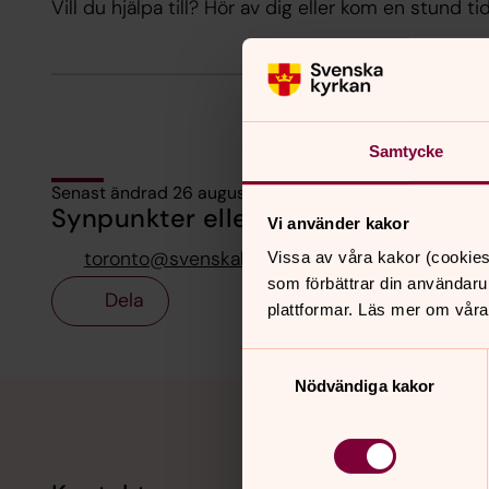
Vill du hjälpa till? Hör av dig eller kom en stund ti
Samtycke
Senast ändrad 26 augusti 2025
Synpunkter eller frågor på sidans i
Vi använder kakor
toronto@svenskakyrkan.se
Vissa av våra kakor (cookies
som förbättrar din användaru
Dela
plattformar. Läs mer om våra
Samtyckesval
Tillbaka till toppen
Tillbaka till innehållet
Nödvändiga kakor