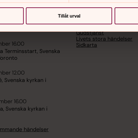
er
Hitta snabbt
Medlemskap
ber 12.00
Tillåt urval
Kontakta oss
é, Svenska kyrkan i
Mötesplatser och Verk
Gudstjänst
Livets stora händelser
mber 16.00
Sidkarta
 Terminsstart, Svenska
Toronto
mber 12.00
é, Svenska kyrkan i
mber 16.00
, Svenska kyrkan i
kommande händelser