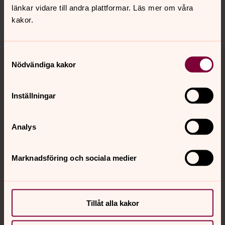
toronto@svenskakyrkan.se
länkar vidare till andra plattformar. Läs mer om våra
Dela
kakor.
Tillbaka till toppen
Tillbaka till innehållet
Samtyckesval
Nödvändiga kakor
Inställningar
Kontakt
Analys
Kalender
Marknadsföring och sociala medier
Hitta snabbt
Tillåt alla kakor
Sociala kanaler