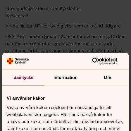
Efter gudstjänsten är det Kyrkkaffe.
Välkomna!!
Vill du hjälpa till? Hör av dig eller kom en stund tidigare
OBS!!!! För er som beställt Semlor för avhämtning. De kan
hämtas
före
eller
efter
gudstjänsten men inte under
gudstjänsttid. (Tipset är ju att komma och vara med på
gudstjänsten, stanna på god fika och sedan åka hem i
lugn och ro. Vem vet, kanske en extra semla eller två
kommer med...)
Samtycke
Information
Om
Vi använder kakor
Vissa av våra kakor (cookies) är nödvändiga för att
Senast ändrad 16 februari 2025
webbplatsen ska fungera. Här finns också kakor för
Synpunkter eller frågor på sidans
analys och kakor som förbättrar din användarupplevelse,
innehåll?
samt kakor som används för marknadsföring och när vi