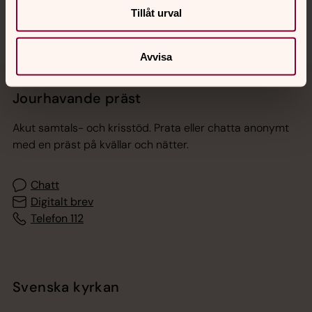
Tillåt urval
Avvisa
Jourhavande präst
Akut samtals- och krisstöd. Prata eller chatta anonymt
med en präst på kvällar och nätter.
Chatt
Digitalt brev
Telefon 112
Svenska kyrkan