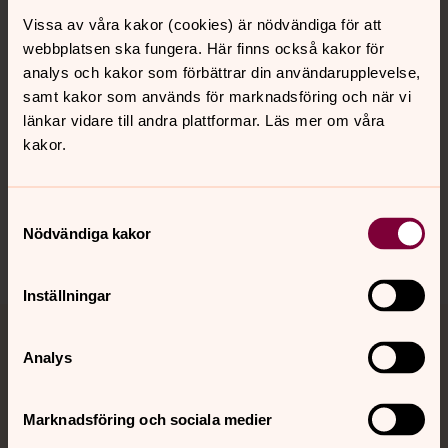
Vissa av våra kakor (cookies) är nödvändiga för att
Kalender
webbplatsen ska fungera. Här finns också kakor för
analys och kakor som förbättrar din användarupplevelse,
samt kakor som används för marknadsföring och när vi
Hitta snabbt
länkar vidare till andra plattformar. Läs mer om våra
kakor.
Sociala kanaler
Samtyckesval
Nödvändiga kakor
Inställningar
Jourhavande präst
Analys
Akut samtals- och krisstöd. Prata eller chatta anonymt
med en präst på kvällar och nätter.
Marknadsföring och sociala medier