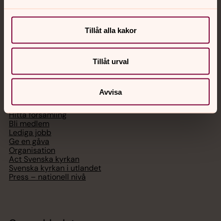
Chatt
Digitalt brev
Tillåt alla kakor
Telefon 112
Tillåt urval
Svenska kyrkan
Avvisa
Hitta församling
Bli medlem
Lediga jobb
Ge en gåva
Organisation
Act Svenska kyrkan
Svenska kyrkan i utlandet
Press – nationell nivå