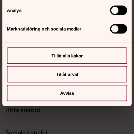
tidaholms.pastorat@svenskakyrkan.se
Analys
Dela
Marknadsföring och sociala medier
Tillbaka till toppen
Tillbaka till innehållet
Tillåt alla kakor
Kontakt
Tillåt urval
Kalender
Avvisa
Hitta snabbt
Sociala kanaler