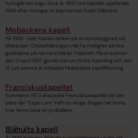
kyrkogården togs i bruk år 1930 och kapellet uppfördes
1934 efter ritningar av köpmannen Evald Gillbrand.
Mobackens kapell
På 1930- talet föddes tanken på en kyrkobyggnad vid
Mobacken. Ortsbefolkningen ville ha möjlighet att fira
gudstjänst på närmare håll än Tidaholm. På en auktion
den 21 april 1937 gjorde man en första insamling och den
15 juni samma år bildades Mobackens kapellförening.
Franciskuskapellet
Sommaren 1972 skapades Franciskuskapellet på den
plats där ”Espa-Lars” haft sin stuga. Stugan var borta,
kvar fanns bara en jordkällare.
Blåhults kapell
År 1934 bildades Blåhults kyrksalsförening i syfte att