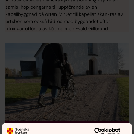
samla ihop pengarna till uppförande av en
kapellbyggnad på orten. Virket till kapellet skänktes av
ortsbor, som också bidrog med byggandet efter
ritningar utförda av köpmannen Evald Gillbrand.