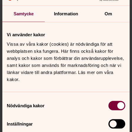
Tillgänglighetsdatabasen
Tillgänglighetsdatabasen (TD) är en
Samtycke
Information
Om
databas som erbjuder information till
invånare och besökare om tillgänglighet i
Vi använder kakor
vardagen. Svenska kyrkan Tidaholms
Vissa av våra kakor (cookies) är nödvändiga för att
kyrkor finns med i databasen, för att du
webbplatsen ska fungera. Här finns också kakor för
som behöver lätt ska kunna ta reda på
analys och kakor som förbättrar din användarupplevelse,
hur tillgängligheten ser ut på olika platser.
samt kakor som används för marknadsföring och när vi
länkar vidare till andra plattformar. Läs mer om våra
Ta mig till Tillgänglighetsdatabasen
kakor.
Samtyckesval
Nödvändiga kakor
Senast ändrad 1 april 2026
Synpunkter eller frågor på sidans
Inställningar
innehåll?