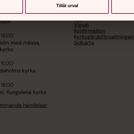
Tillåt urval
Kontakt • Personal
 09.00
Samtal och stöd
s och Kyrkis, Kyrkans
Dop
aholm
Vigsel
Konfirmation
 18.00
Kyrkogårdsförvaltningen
Sidkarta
bön med mässa,
 kyrka
 10.30
idaholms kyrka
 18.00
st, Kungslena kyrka
kommande händelser