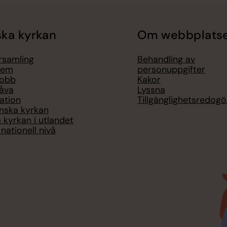
ka kyrkan
Om webbplats
örsamling
Behandling av
lem
personuppgifter
jobb
Kakor
åva
Lyssna
ation
Tillgänglighetsredogö
nska kyrkan
 kyrkan i utlandet
nationell nivå