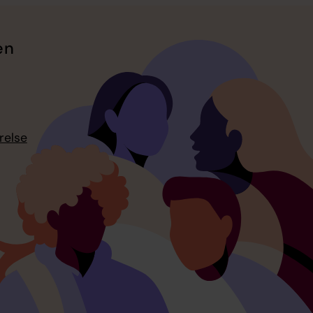
en
relse