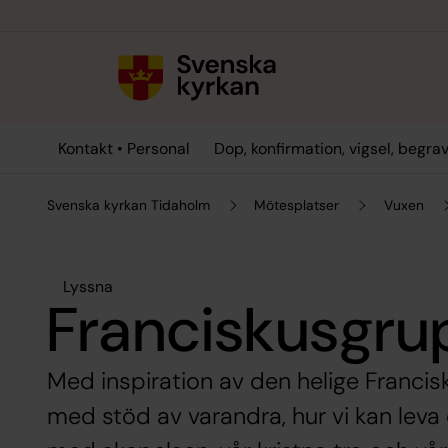
Till innehållet
Till undermeny
Kontakt • Personal
Dop, konfirmation, vigsel, begra
Svenska kyrkan Tidaholm
Mötesplatser
Vuxen
Lyssna
Franciskusgr
Med inspiration av den helige Francis
med stöd av varandra, hur vi kan leva 