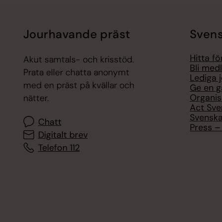
Jourhavande präst
Svens
Hitta f
Akut samtals- och krisstöd.
Bli med
Prata eller chatta anonymt
Lediga 
med en präst på kvällar och
Ge en g
Organis
nätter.
Act Sve
Svenska
Chatt
Press – 
Digitalt brev
Telefon 112