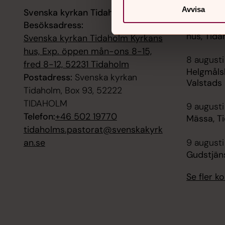
Avvisa
Svenska kyrkan Tidaholm
7 augusti
Besöksadress:
Öppet Hu
hus, Tid
Svenska kyrkan Tidaholm Kyrkans
hus, Exp. öppen mån-ons 8-15,
8 augusti
fred 8-12, 52231 Tidaholm
Helgmåls
Postadress:
Svenska kyrkan
Valstads
Tidaholm, Box 93, 52222
TIDAHOLM
9 augusti
Telefon:
+46 502 19770
Mässa, T
tidaholms.pastorat@svenskakyrk
an.se
9 augusti
Gudstjän
Se fler 