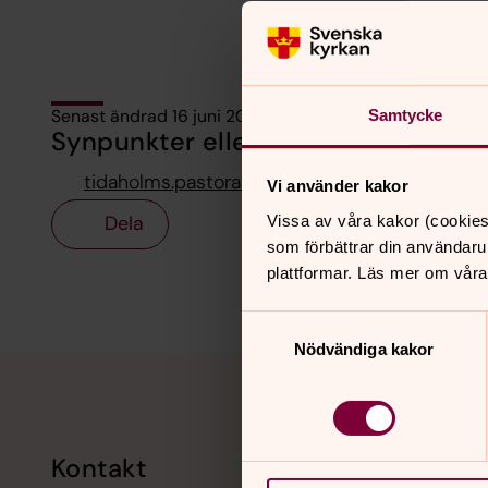
Senast ändrad 16 juni 2026
Samtycke
Synpunkter eller frågor på sidans i
tidaholms.pastorat@svenskakyrkan.se
Vi använder kakor
Dela
Vissa av våra kakor (cookies
som förbättrar din användaru
plattformar. Läs mer om våra
Samtyckesval
Nödvändiga kakor
Tillbaka till toppen
Tillbaka till innehållet
Kontakt
Kalend