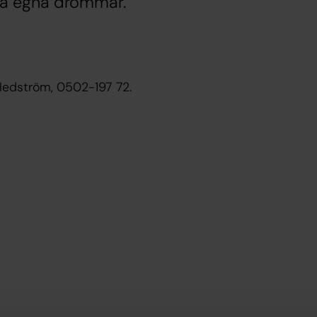
åra egna drömmar.
Hedström, 0502-197 72.