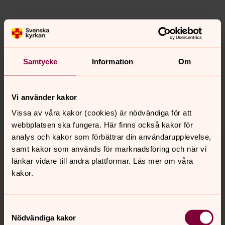
Senast ändrad 20 februari 2026
Synpunkter eller frågor på sidans
innehåll?
Samtycke
Information
Om
tibro.pastorat@svenskakyrkan.se
Dela
Vi använder kakor
Vissa av våra kakor (cookies) är nödvändiga för att
webbplatsen ska fungera. Här finns också kakor för
Tillbaka till toppen
Tillbaka till innehållet
analys och kakor som förbättrar din användarupplevelse,
samt kakor som används för marknadsföring och när vi
länkar vidare till andra plattformar. Läs mer om våra
kakor.
Kontakt
Samtyckesval
Nödvändiga kakor
Kalender