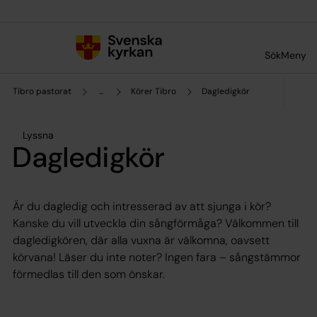
Till innehållet
Till undermeny
Sök
Meny
Tibro pastorat
...
Körer Tibro
Dagledigkör
Lyssna
Dagledigkör
Är du dagledig och intresserad av att sjunga i kör?
Kanske du vill utveckla din sångförmåga? Välkommen till
dagledigkören, där alla vuxna är välkomna, oavsett
körvana! Läser du inte noter? Ingen fara – sångstämmor
förmedlas till den som önskar.