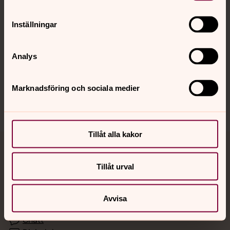
Inställningar
Hitta snabbt
Analys
Sociala kanaler
Marknadsföring och sociala medier
Tillåt alla kakor
Jourhavande präst
Tillåt urval
Akut samtals- och krisstöd. Prata eller chatta anonymt
med en präst på kvällar och nätter.
Avvisa
Chatt