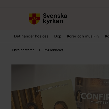
Till innehållet
Till undermeny
Det händer hos oss
Dop
Körer och musikliv
Ko
Tibro pastorat
Kyrkobladet