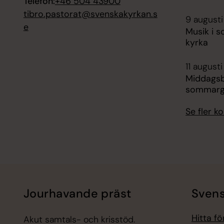
Telefon:
+46 504 43900
tibro.pastorat@svenskakyrkan.s
9 augusti
e
Musik i s
kyrka
11 augusti
Middags
sommargr
Se fler 
Jourhavande präst
Svens
Hitta f
Akut samtals- och krisstöd.