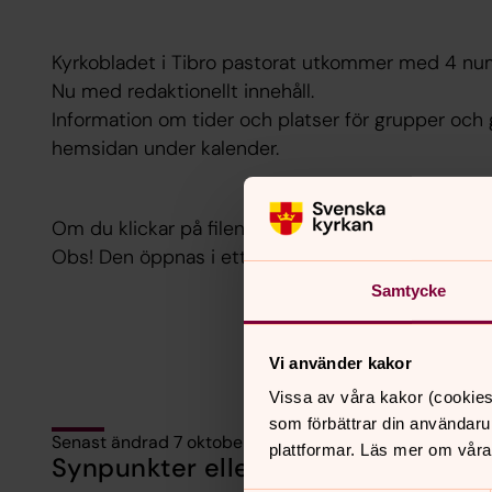
Kyrkobladet i Tibro pastorat utkommer med 4 nu
Nu med redaktionellt innehåll.
Information om tider och platser för grupper och 
hemsidan under kalender.
Om du klickar på filen kan du läsa nuvarande kyr
Obs! Den öppnas i ett nytt fönster
Samtycke
Vi använder kakor
Vissa av våra kakor (cookies
som förbättrar din användaru
Senast ändrad 7 oktober 2022
plattformar. Läs mer om våra
Synpunkter eller frågor på sidans i