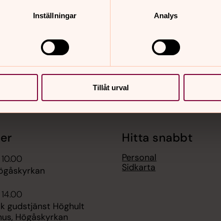
Inställningar
Analys
Tillåt urval
er
Hitta snabbt
Personal
 10.00
Sidkarta
ögåskyrkan
 14.00
k gudstjänst Höghult
hus, Högåskyrkan