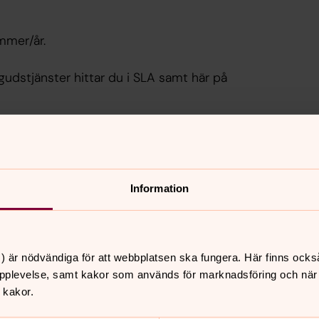
mmer/år.
gudstjänster hittar du i SLA samt här på
koblad som pdf.
Information
) är nödvändiga för att webbplatsen ska fungera. Här finns ocks
pplevelse, samt kakor som används för marknadsföring och när vi
 kakor.
nnehåll?