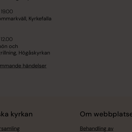
 19.00
ommarkväll, Kyrkefalla
 12.00
bön och
illning, Högåskyrkan
kommande händelser
ka kyrkan
Om webbplats
örsamling
Behandling av