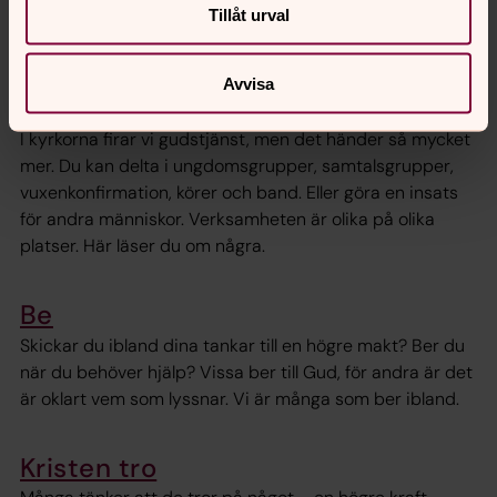
brukar göra det som är tungt lättare att bära. I kyrkan
Tillåt urval
finns alltid någon som lyssnar. Det kostar inget.
Avvisa
Engagera dig
I kyrkorna firar vi gudstjänst, men det händer så mycket
mer. Du kan delta i ungdomsgrupper, samtalsgrupper,
vuxenkonfirmation, körer och band. Eller göra en insats
för andra människor. Verksamheten är olika på olika
platser. Här läser du om några.
Be
Skickar du ibland dina tankar till en högre makt? Ber du
när du behöver hjälp? Vissa ber till Gud, för andra är det
är oklart vem som lyssnar. Vi är många som ber ibland.
Kristen tro