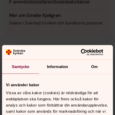
emelie.kjellgren@svenskakyrkan.se
E-post:
Mer om Emelie Kjellgren
Diakon i Svärdsjö Enviken och Sundborns pastorat
Själkänsla
Ibland är livet härligt, ibland känns allt fel. Det är så livet
är. Och du är inte ensam om att känna som du känner.
Samtycke
Information
Om
Välkommen till en webbplats som särskilt vänder sig till
dig som är ung.
Vi använder kakor
Brustna hjärtan
Vissa av våra kakor (cookies) är nödvändiga för att
Fem artister. Fem låtar. Fem känslor att ta sig igenom
webbplatsen ska fungera. Här finns också kakor för
när hjärtat brister. Lyssna på Brustna Hjärtan – ett
analys och kakor som förbättrar din användarupplevelse,
album som bär dig genom hjärtesorgen. Du är inte
samt kakor som används för marknadsföring och när vi