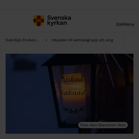
Till innehållet
Till undermeny
Sök
Meny
Svärdsjö, Enviken, Sundborns pastorat
Inbjudan till samtalsgrupp om sorg