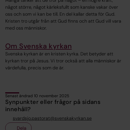
Många tänker att de tror på något – en högre kraft,
något större, något kärleksfullt som kanske vakar över
oss och som vi kan be till. En del kallar detta för Gud.
Kristen tro utgår från att Gud finns och att Gud vill vara
med oss människor.
Om Svenska kyrkan
Svenska kyrkan är en kristen kyrka. Det betyder att
kyrkan tror på Jesus. Vi tror också att alla människor är
värdefulla, precis som de är.
Senast ändrad 10 november 2025
Synpunkter eller frågor på sidans
innehåll?
svardsjo.pastorat@svenskakyrkan.se
Dela