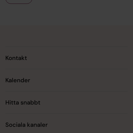
Tillbaka till toppen
Tillbaka till innehållet
Kontakt
Kalender
Hitta snabbt
Sociala kanaler