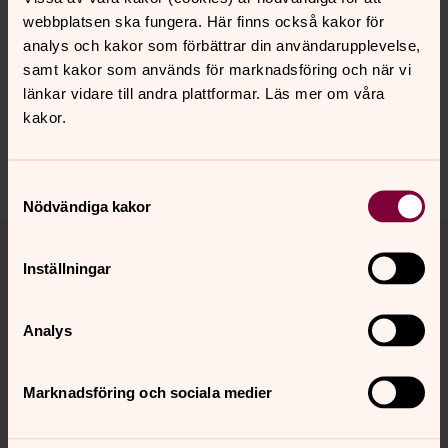
webbplatsen ska fungera. Här finns också kakor för
analys och kakor som förbättrar din användarupplevelse,
Senast ändrad 7 maj 2026
samt kakor som används för marknadsföring och när vi
Synpunkter eller frågor på sidans
länkar vidare till andra plattformar. Läs mer om våra
innehåll?
kakor.
sudrets.pastorat@svenskakyrkan.se
Dela
Samtyckesval
Nödvändiga kakor
Tillbaka till toppen
Tillbaka till innehållet
Inställningar
Kontakt
Analys
Marknadsföring och sociala medier
Kalender