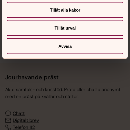
Hitta snabbt
Tillåt alla kakor
Tillåt urval
Sociala kanaler
Avvisa
Jourhavande präst
Akut samtals- och krisstöd. Prata eller chatta anonymt
med en präst på kvällar och nätter.
Chatt
Digitalt brev
Telefon 112