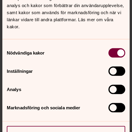
analys och kakor som förbättrar din användarupplevelse,
samt kakor som används för marknadsföring och när vi
länkar vidare till andra plattformar. Läs mer om våra
Bild 
kakor.
äldre
Öppna bildspel
Samtyckesval
Nödvändiga kakor
Sudrets pastorat
Inställningar
Vi är ett pastorat på södra Gotland som består av tre
församlingar; Hoburg, Havdhem, Alva, Hemse & Rone
Analys
församling Välkommen hit för att ta del av innehållet på
vår hemsida. Undrar du över något? Välkommen att
Marknadsföring och sociala medier
kontakta oss.