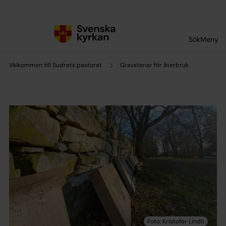
Till innehållet
Till undermeny
Sök
Meny
Välkommen till Sudrets pastorat
Gravstenar för återbruk