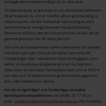
kyrkogårdarna sedan en lång tid, av olika skäl.
Att återanvända en gravsten är ett ekonomiskt alternativ
till att köpa en ny, och är framför allt en god handling ur
miljösynpunkt, då det motverkar nybrytning av sten
samt eliminerar energikrävande transportsträckor.
Dessutom så finns det ett kulturhistoriskt värde i att en
gammal gravsten kan få resas på nytt.
Den som är intresserad är varmt välkommen att besöka
Havdhem och själv titta på de stenar som erbjuds.
Försäljningen sker i samarbete med stenhuggare, som
sköter de praktiska detaljerna så snart du bestämt
vilken sten du ska köpa. Pastoratets fasta pris är 500 kr
per sten och till detta kommer givetvis stenhuggarens
pris, vilket bestäms av denne.
Har du övriga frågor och funderingar, kontakta
kansli/pastorsexpeditionen,
tel. 0498-28 77 00, e-
post:
sudrets.pastorat@svenskakyrkan.se
eller kontakta