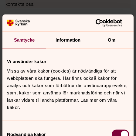
kontakta oss.
Senast ändrad 21 april 2026
Synpunkter eller frågor på sidans
Samtycke
Information
Om
innehåll?
sudrets.pastorat@svenskakyrkan.se
Vi använder kakor
Dela
Vissa av våra kakor (cookies) är nödvändiga för att
webbplatsen ska fungera. Här finns också kakor för
analys och kakor som förbättrar din användarupplevelse,
Tillbaka till toppen
Tillbaka till innehållet
samt kakor som används för marknadsföring och när vi
länkar vidare till andra plattformar. Läs mer om våra
kakor.
Kontakt
Samtyckesval
Nödvändiga kakor