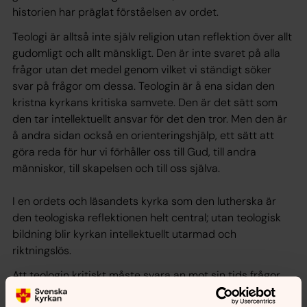
historien har präglat förståelsen av ordet.
Teologi är alltså inte själv religion utan reflektion över allt
gudomligt och allt mänskligt. Den är inte svaret på alla
frågor utan det medel genom vilket vi ständigt söker
svar på frågor om dessa. Teologin är å ena sidan den
kristna kyrkans kritiska samvete. Den är det sätt som
den tar intellektuellt ansvar för det den tror. Men den är
å andra sidan också en orienteringshjälp, ett sätt att
göra reda för hur vi förhåller oss till Gud, till andra
människor, till skapelsen och till oss själva.
I en ordets och läsandets kyrka som den lutherska är
den teologiska reflektionen helt central; utan teologisk
bildning blir kyrkan intellektuellt utarmad och
riktningslös.
Att teologin kritiskt måste svara an mot sin tids frågor
befriar den inte från behovet av kunskap om historisk