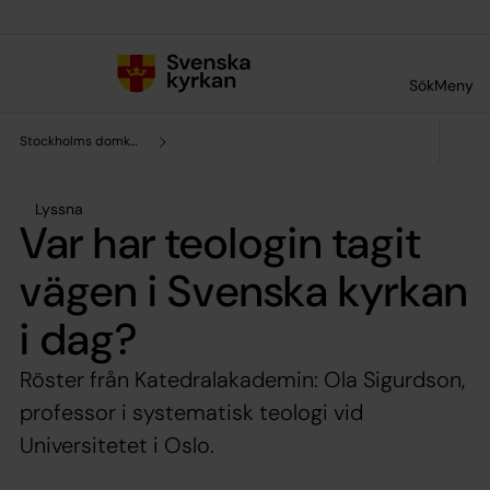
Till innehållet
Till undermeny
Sök
Meny
Stockholms domkyrkoförsamling
Lyssna
Var har teologin tagit
vägen i Svenska kyrkan
i dag?
Röster från Katedralakademin: Ola Sigurdson,
professor i systematisk teologi vid
Universitetet i Oslo.