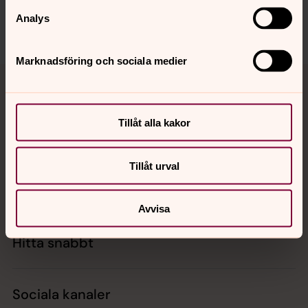
sth.domkyrko.forsamling@svenskakyrkan.se
Analys
Dela
Marknadsföring och sociala medier
Tillbaka till toppen
Tillbaka till innehållet
Tillåt alla kakor
Kontakt
Tillåt urval
Kalender
Avvisa
Hitta snabbt
Sociala kanaler