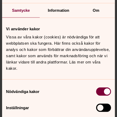
teologi. Århundraden av teologisk reflektion erbjuder en
enorm resurs för att tänka kring allt gudomligt och allt
Samtycke
Information
Om
mänskligt även i mötet med vår egen tid. Teologisk
bildning är därför ingen lyx utan en nödvändighet för en
kyrka som vill vara aktuell på ett hållbart sätt och inte
Vi använder kakor
bara påverkas av flyktiga aktualiteter. Och bildning
Vissa av våra kakor (cookies) är nödvändiga för att
förutsätter tid för läsning, en resurs som i dag
webbplatsen ska fungera. Här finns också kakor för
portioneras ut allt snålare inom såväl akademi som
analys och kakor som förbättrar din användarupplevelse,
kyrka. Biskopar, förtroendevalda och andra ansvariga
samt kakor som används för marknadsföring och när vi
måste visa att de tar den teologiska uppgiften seriöst
länkar vidare till andra plattformar. Läs mer om våra
för kyrkans trovärdighets skull.
kakor.
Så var är teologin i Svenska kyrkan i dag?
Samtyckesval
Nödvändiga kakor
Senast ändrad 16 september 2024
Synpunkter eller frågor på sidans
Inställningar
innehåll?