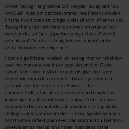
Ordet ”teologi” är grekiska och betyder ordagrant ”ord
om Gud”. Även om det förekommer hos Platon kom den
kristna traditionen att prägla ordet så som vi känner det.
Teologi har alltid varit förknippat med eftertanke: Vad
betyder det att Gud uppenbarat sig i Kristus? Vem är
människan? Och hur står sig kristnas anspråk inför
andra filosofier och religioner?
I den tidiga kristna rörelsen var teologi mer en reflektion
över hur man ska leva än en spekulation över Guds
väsen. Men i takt med att lära och liv gled isär under
medeltiden kom den alltmer att bli ett systematiskt
vetande om den kristna tron. Martin Luther
sammanförde erfarenheten av Gud med behovet av
läskunnighet och akademisk bildning på ett sätt som
omdanade både samhälle och universitet. I dag skulle
teologi kunna förstås som den kritiska, självkritiska och
konstruktiva reflektionen över den kristna tron. Det finns
givetvis annan teologi än kristen, men den kristna