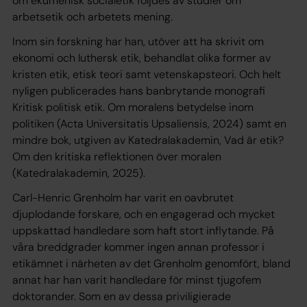
om ekumenisk socialetik följdes av studier om
arbetsetik och arbetets mening.
Inom sin forskning har han, utöver att ha skrivit om
ekonomi och luthersk etik, behandlat olika former av
kristen etik, etisk teori samt vetenskapsteori. Och helt
nyligen publicerades hans banbrytande monografi
Kritisk politisk etik. Om moralens betydelse inom
politiken
(Acta Universitatis Upsaliensis, 2024) samt en
mindre bok, utgiven av Katedralakademin,
Vad är etik?
Om den kritiska reflektionen över moralen
(Katedralakademin, 2025).
Carl-Henric Grenholm har varit en oavbrutet
djuplodande forskare, och en engagerad och mycket
uppskattad handledare som haft stort inflytande. På
våra breddgrader kommer ingen annan professor i
etikämnet i närheten av det Grenholm genomfört, bland
annat har han varit handledare för minst tjugofem
doktorander. Som en av dessa priviligierade