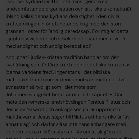
resurser kyrkan besitter inte minst genom sin
landsomfattande organisation och sitt lokala kontaktnät.
Ibland kallas denna kyrkans delaktighet i den civila
kraftsamlingen inför ett hotande krig med den stora
grannen i öster för "andlig beredskap". För mig är detta
djupt missvisande och vilseledande. Vad menar vi då
med andlighet och andlig beredskap?
Andlighet i judisk-kristen tradition handlar om den
livshållning som är förankrad i den profetiska kritiken av
"denna världens fred". Ingenstans i det bibliska
materialet framkommer denna motsats mellan de två
synsätten så tydligt som i det möte som
Johannesevangeliet berättar om i sitt kapitel 18. Där
möts den romerske landshövdingen Pontius Pilatus och
Jesus av Nasaret och anklagelsen gäller uppror mot
makthavarna. Jesus säger till Pilatus att hans rike är "av
annat slag" och därför slåss inte hans anhängare med
den romerska militära styrkan. "Av annat slag" skulle