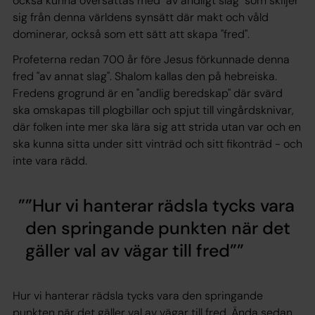
också kunna översättas med "av andligt slag" som skiljer
sig från denna världens synsätt där makt och våld
dominerar, också som ett sätt att skapa "fred".
Profeterna redan 700 år före Jesus förkunnade denna
fred "av annat slag". Shalom kallas den på hebreiska.
Fredens grogrund är en "andlig beredskap" där svärd
ska omskapas till plogbillar och spjut till vingårdsknivar,
där folken inte mer ska lära sig att strida utan var och en
ska kunna sitta under sitt vinträd och sitt fikonträd - och
inte vara rädd.
”Hur vi hanterar rädsla tycks vara
den springande punkten när det
gäller val av vägar till fred”
Hur vi hanterar rädsla tycks vara den springande
punkten när det gäller val av vägar till fred. Ända sedan