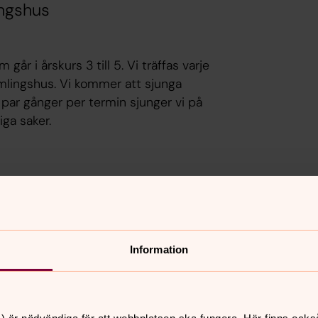
ingshus
år i årskurs 3 till 5. Vi träffas varje
samlingshus. Vi kommer att sjunga
 par gånger per termin sjunger vi på
iga saker.
Information