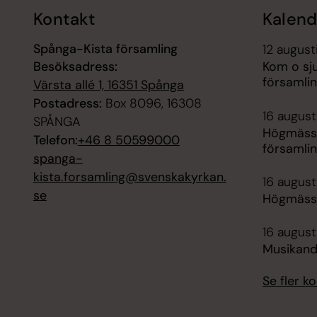
Kontakt
Kalend
Spånga-Kista församling
12 august
Besöksadress:
Kom o sj
församli
Värsta allé 1, 16351 Spånga
Postadress:
Box 8096, 16308
16 augusti
SPÅNGA
Högmäss
Telefon:
+46 8 50599000
församli
spanga-
kista.forsamling@svenskakyrkan.
16 augusti
se
Högmässa
16 august
Musikand
Se fler 