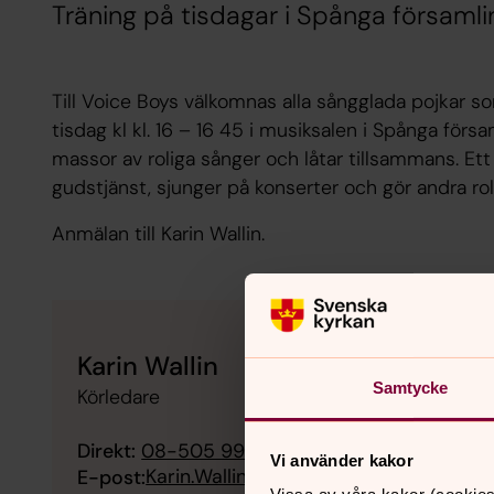
Träning på tisdagar i Spånga församl
Till Voice Boys välkomnas alla sångglada pojkar som g
tisdag kl kl. 16 – 16 45 i musiksalen i Spånga för
massor av roliga sånger och låtar tillsammans. Ett
gudstjänst, sjunger på konserter och gör andra rol
Anmälan till Karin Wallin.
Karin Wallin
Samtycke
Körledare
Direkt:
08-505 990 23
Vi använder kakor
Karin.Wallin@svenskakyrkan.se
E-post: