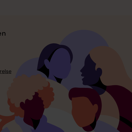
en
relse