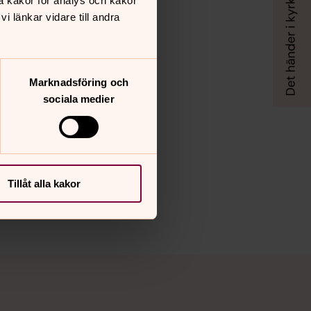
å kakor för analys och kakor
 länkar vidare till andra
Marknadsföring och
sociala medier
Tillåt alla kakor