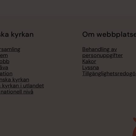
ka kyrkan
Om webbplats
örsamling
Behandling av
lem
personuppgifter
jobb
Kakor
åva
Lyssna
ation
Tillgänglighetsredogö
nska kyrkan
 kyrkan i utlandet
nationell nivå