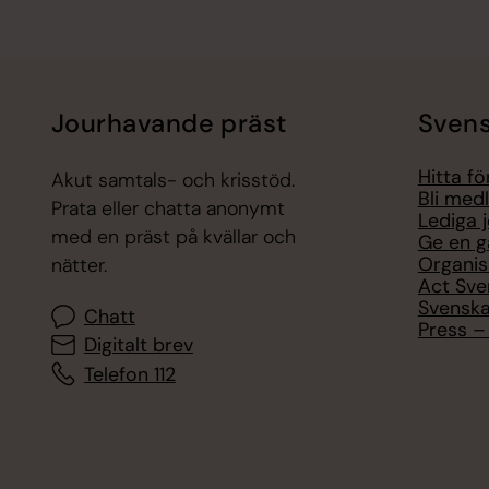
Jourhavande präst
Svens
Hitta f
Akut samtals- och krisstöd.
Bli med
Prata eller chatta anonymt
Lediga 
med en präst på kvällar och
Ge en g
Organis
nätter.
Act Sve
Svenska
Chatt
Press – 
Digitalt brev
Telefon 112