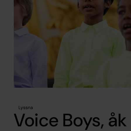
Lyssna
Voice Boys, åk