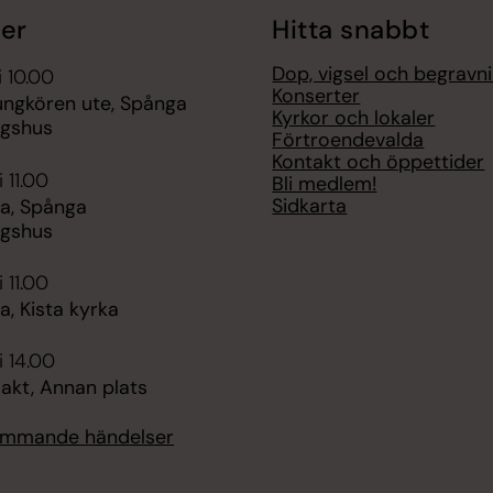
er
Hitta snabbt
Dop, vigsel och begravn
i 10.00
Konserter
ungkören ute, Spånga
Kyrkor och lokaler
ngshus
Förtroendevalda
Kontakt och öppettider
 11.00
Bli medlem!
Sidkarta
a, Spånga
ngshus
 11.00
, Kista kyrka
i 14.00
akt, Annan plats
kommande händelser