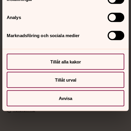
Sociala kanaler
Analys
Marknadsföring och sociala medier
Jourhavande präst
Tillåt alla kakor
Akut samtals- och krisstöd. Prata eller chatta anonymt
med en präst på kvällar och nätter.
Tillåt urval
Chatt
Avvisa
Digitalt brev
Telefon 112