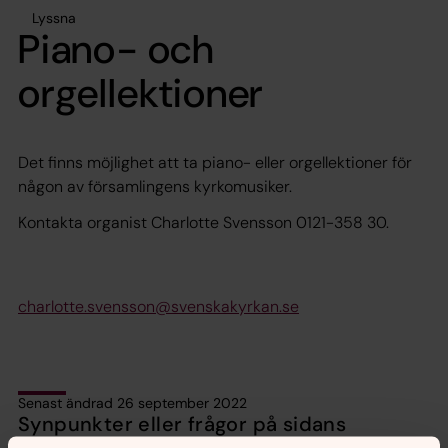
Lyssna
Piano- och
orgellektioner
Det finns möjlighet att ta piano- eller orgellektioner för
någon av församlingens kyrkomusiker.
Kontakta organist Charlotte Svensson 0121-358 30.
charlotte.svensson@svenskakyrkan.se
Senast ändrad 26 september 2022
Synpunkter eller frågor på sidans