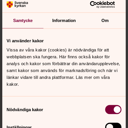
innehåll?
ssa.forsamling@svenskakyrkan.se
Dela
Samtycke
Information
Om
Vi använder kakor
Tillbaka till toppen
Tillbaka till innehållet
Vissa av våra kakor (cookies) är nödvändiga för att
webbplatsen ska fungera. Här finns också kakor för
analys och kakor som förbättrar din användarupplevelse,
samt kakor som används för marknadsföring och när vi
Kontakt
länkar vidare till andra plattformar. Läs mer om våra
kakor.
Kalender
Samtyckesval
Nödvändiga kakor
Hitta snabbt
Inställningar