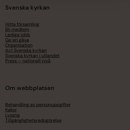
Svenska kyrkan
Hitta församling
Bli medlem
Lediga jobb
Ge en gåva
Organisation
Act Svenska kyrkan
Svenska kyrkan i utlandet
Press – nationell nivå
Om webbplatsen
Behandling av personuppgifter
Kakor
Lyssna
Tillgänglighetsredogörelse