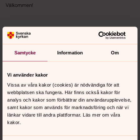
Välkommen!
Senast ändrad 18 december 2025
Synpunkter eller frågor på sidans
Samtycke
Information
Om
innehåll?
ssa.forsamling@svenskakyrkan.se
Vi använder kakor
Dela
Vissa av våra kakor (cookies) är nödvändiga för att
webbplatsen ska fungera. Här finns också kakor för
analys och kakor som förbättrar din användarupplevelse,
samt kakor som används för marknadsföring och när vi
Tillbaka till toppen
Tillbaka till innehållet
länkar vidare till andra plattformar. Läs mer om våra
kakor.