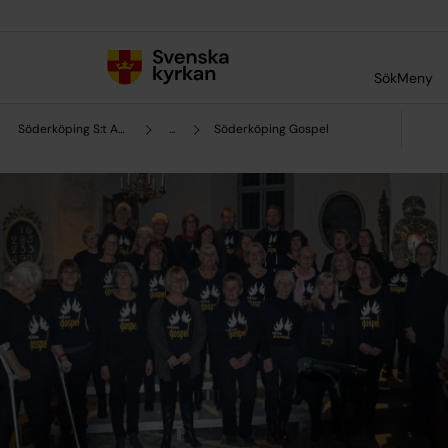
Till innehållet
Till undermeny
Sök
Meny
Söderköping S:t Anna församling
...
Söderköping Gospel