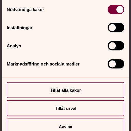
Kontakt
Samtyckesval
Nödvändiga kakor
Kalender
Inställningar
Analys
Hitta snabbt
Marknadsföring och sociala medier
Sociala kanaler
Tillåt alla kakor
Tillåt urval
Jourhavande präst
Avvisa
Akut samtals- och krisstöd. Prata eller chatta anonymt