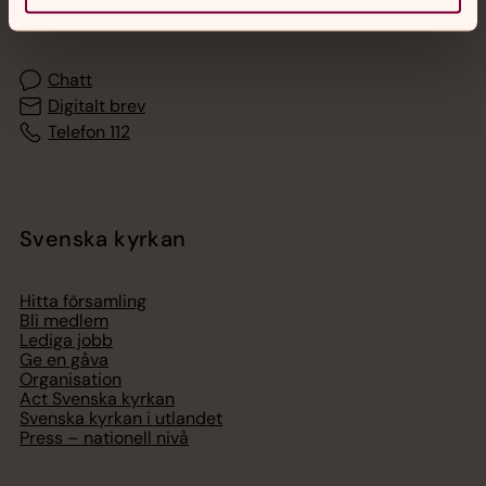
med en präst på kvällar och nätter.
Chatt
Digitalt brev
Telefon 112
Svenska kyrkan
Hitta församling
Bli medlem
Lediga jobb
Ge en gåva
Organisation
Act Svenska kyrkan
Svenska kyrkan i utlandet
Press – nationell nivå