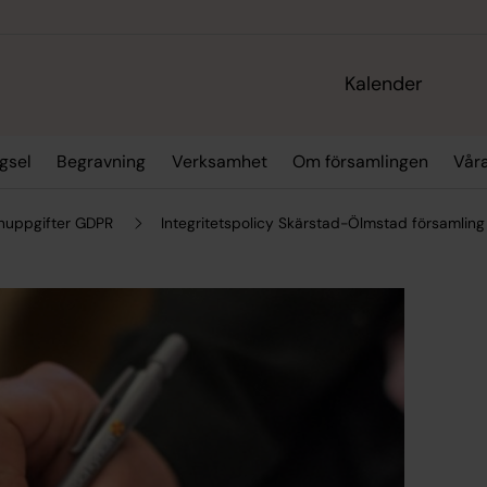
Kalender
gsel
Begravning
Verksamhet
Om församlingen
Våra
nuppgifter GDPR
Integritetspolicy Skärstad-Ölmstad församling