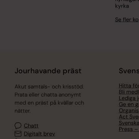
kyrka
Se fler 
Jourhavande präst
Svens
Hitta f
Akut samtals- och krisstöd.
Bli med
Prata eller chatta anonymt
Lediga 
med en präst på kvällar och
Ge en g
Organis
nätter.
Act Sve
Svenska
Chatt
Press – 
Digitalt brev