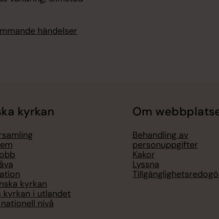
kommande händelser
ka kyrkan
Om webbplats
örsamling
Behandling av
lem
personuppgifter
jobb
Kakor
åva
Lyssna
ation
Tillgänglighetsredogö
nska kyrkan
 kyrkan i utlandet
nationell nivå