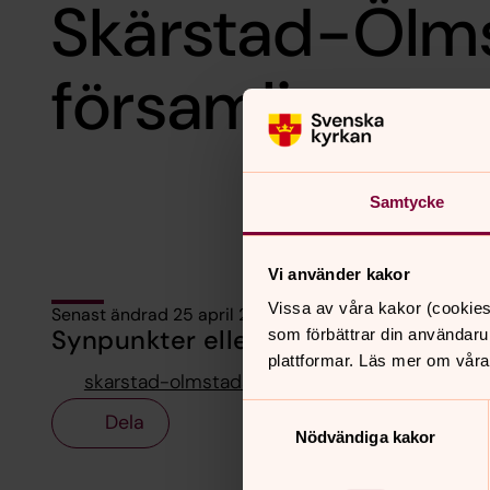
Skärstad-Ölm
församling
Samtycke
Vi använder kakor
Vissa av våra kakor (cookies
Senast ändrad 25 april 2022
Synpunkter eller frågor på sidans i
som förbättrar din användaru
plattformar. Läs mer om våra
skarstad-olmstads.forsamling@svenskakyrka
Samtyckesval
Dela
Nödvändiga kakor