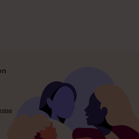
en
relse