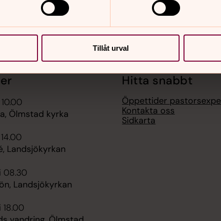
Tillåt urval
er
Hitta snabbt
Öppettider pastorsexpe
 10.00
Kontakta oss
, Ölmstad kyrka
Sidkarta
 14.00
é, Landsjökyrkan
i 08.30
n, Landsjökyrkan
i 18.00
ds vandring, Ölmstad