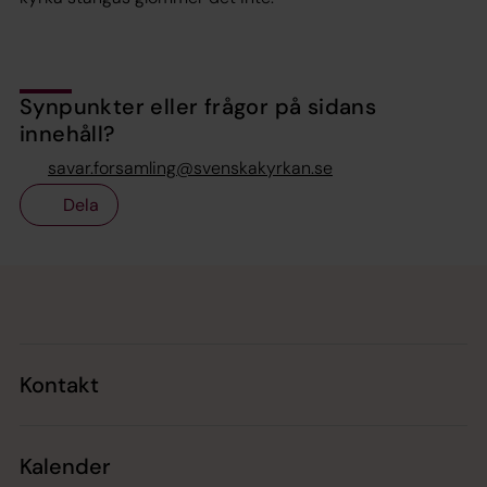
Synpunkter eller frågor på sidans
innehåll?
savar.forsamling@svenskakyrkan.se
Dela
Tillbaka till toppen
Tillbaka till innehållet
Kontakt
Kalender