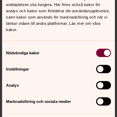
klocktornet i Sävar, 31 december
webbplatsen ska fungera. Här finns också kakor för
2021
analys och kakor som förbättrar din användarupplevelse,
samt kakor som används för marknadsföring och när vi
Församlingens präst Jonas Nording sänder en
länkar vidare till andra plattformar. Läs mer om våra
nyårshälsning om ett hoppfyllt 2022 med sin egen
kakor.
version av Tennysons Nyårsklockan. Gott nytt år önskar
Sävar-Holmöns församling!
Samtyckesval
Play: Hemmagudstjänst från
Nödvändiga kakor
Klockarbacken, söndag 16 maj 2021
Vem är Hjälparen och varför kan det vara så svårt att ta
Inställningar
emot hjälp. Välkommen till en digital friluftsgudstjänst
från Klockarbacken i Sävar där du bland annat får hör
Analys
sång av Marielle Karlsson och Marina Karlsson.
Play: Hemmagudstjänst från Sävar
Marknadsföring och sociala medier
kyrka, söndag 25 april 2021
Vägen till livet, är söndagens tema. Men vilket liv och