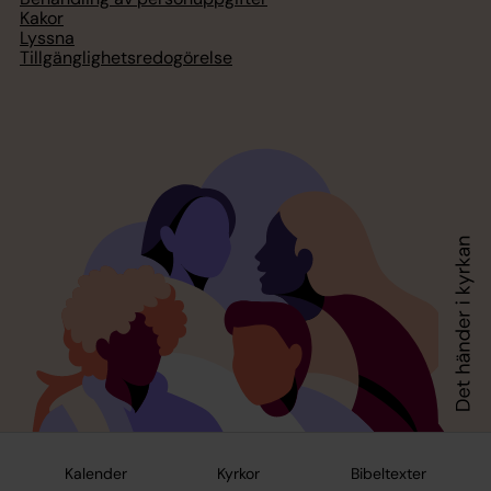
Kakor
Lyssna
Tillgänglighetsredogörelse
Kalender
Kyrkor
Bibeltexter