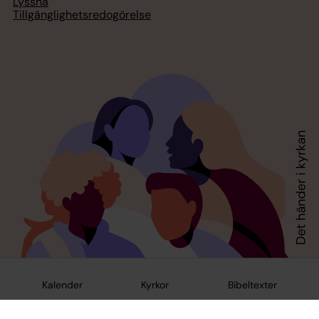
Lyssna
Tillgänglighetsredogörelse
Kalender
Kyrkor
Bibeltexter