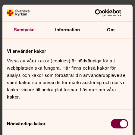
Play: Passionsandakt, måndag 29
mars 2021
I denna den första av tre ekumeniska passionsandakter
Samtycke
Information
Om
under stilla veckan får du starta resan genom påskens
drama tillsammans med Frida Hägglund, pastor i
Sävaråkyrkan.
Vi använder kakor
Vissa av våra kakor (cookies) är nödvändiga för att
Play: Passionsandakt, tisdag 30
webbplatsen ska fungera. Här finns också kakor för
mars 2021
analys och kakor som förbättrar din användarupplevelse,
I den andra av påskens ekumeniska passionsandakter
samt kakor som används för marknadsföring och när vi
följer vi Jesu ensamhet i Getsemane och vår ensamhet
länkar vidare till andra plattformar. Läs mer om våra
tillsammans med prästen Kristoffer Hedman.
kakor.
Play: Passionsandakt, onsdag 31
Samtyckesval
mars 2021
Nödvändiga kakor
I den tredje och avslutande passionsandakten följer vi,