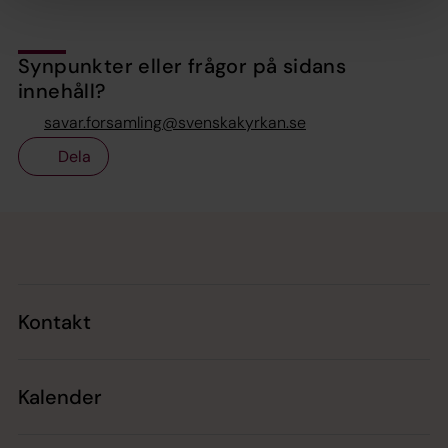
Synpunkter eller frågor på sidans
innehåll?
savar.forsamling@svenskakyrkan.se
Dela
Tillbaka till toppen
Tillbaka till innehållet
Kontakt
Kalender