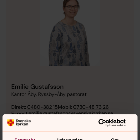
Emilie Gustafsson
Kantor Åby, Ryssby-Åby pastorat
Direkt:
0480-382 15
Mobil:
0730-48 73 26
emilie.gustafsson@svenskakyrkan.se
E-post:
Mer om Emilie Gustafsson
Kantor Åby