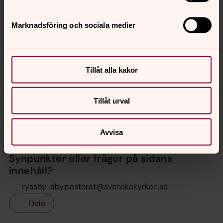
Kantor Ryssby, Ryssby-Åby pastorat
Marknadsföring och sociala medier
Direkt:
048038205
Mobil:
076-833 8205
helene.walle@svenskakyrkan.se
E-post:
Mer om Helene Walle
Tillåt alla kakor
Kantor Ryssby
Tillåt urval
Avvisa
Senast ändrad 10 januari 2026
Synpunkter eller frågor på sidans
innehåll?
ryssby-aby.pastorat@svenskakyrkan.se
Dela