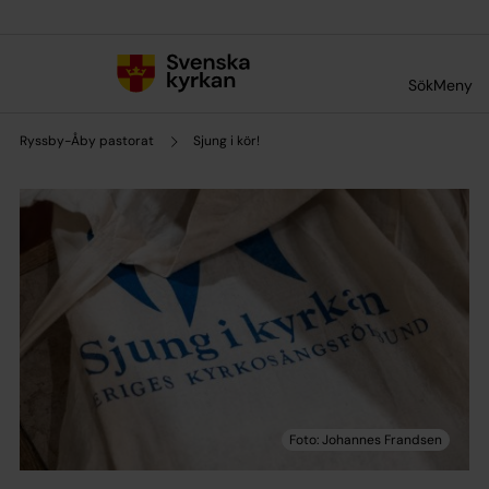
Till innehållet
Till undermeny
Sök
Meny
Ryssby-Åby pastorat
Sjung i kör!