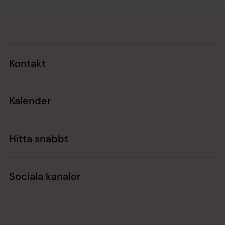
Tillbaka till toppen
Tillbaka till innehållet
Kontakt
Kalender
Hitta snabbt
Sociala kanaler