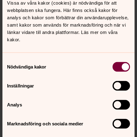
Vissa av våra kakor (cookies) är nödvändiga för att
webbplatsen ska fungera. Här finns också kakor för
Bröllopet rymmer många symboler
analys och kakor som förbättrar din användarupplevelse,
Vid livets stora förändringar använder vi ofta riter och
samt kakor som används för marknadsföring och när vi
symboler. De har en känslomässig funktion och de
länkar vidare till andra plattformar. Läs mer om våra
hjälper oss att lämna det gamla och kliva in i det nya.
kakor.
Vill ni gifta er utomlands?
Samtyckesval
Ni kan vigas eller bli välsignade (när ni redan gift er
Nödvändiga kakor
borgerligt) i Svenska kyrkan utomlands. Olika regler
gäller i olika länder, här får du praktisk information.
Inställningar
Etikett i kyrkan
Analys
Bröllopsdagen är en av de viktigaste dagarna i
brudparets liv och kommer att bli ett minne för livet för
både dem och gästerna. Lite etikett kan vara bra att
Marknadsföring och sociala medier
känna till.