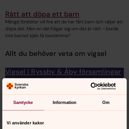
Rätt att döpa ett barn
Många föräldrar vill fira att de har fått barn och väljer att
döpa det. Men en del frågar sig om det är rätt – borde
inte barnet själv få bestämma?
Allt du behöver veta om vigsel
Vigsel i Ryssby & Åby församlingar
Välkommen att boka in vigsel i Rockneby eller Läckeby
Bröllop
Samtycke
Information
Om
Planerar du och din partner att gifta er? I kyrkan får ni
ett välsignat bröllop. Vi berättar om vigselgudstjänsten
och hur ni bokar präst och kyrka. Och lite tips om annat
Vi använder kakor
att tänka på också.