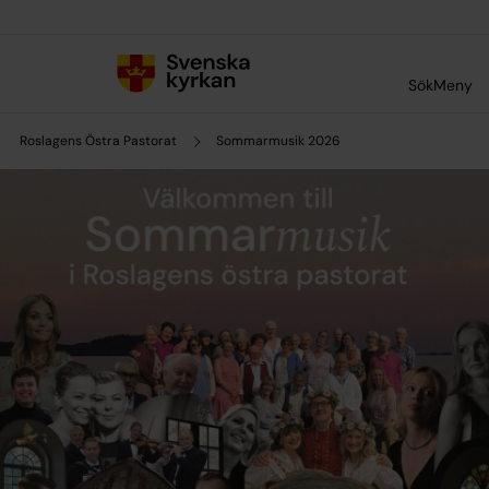
Till innehållet
Till undermeny
Sök
Meny
Roslagens Östra Pastorat
Sommarmusik 2026