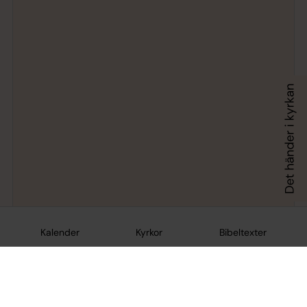
Kalender
Kyrkor
Bibeltexter