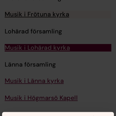
Musik i Frötuna kyrka
Lohärad församling
Musik i Lohärad kyrka
Länna församling
Musik i Länna kyrka
Musik i Högmarsö Kapell
Riala församling