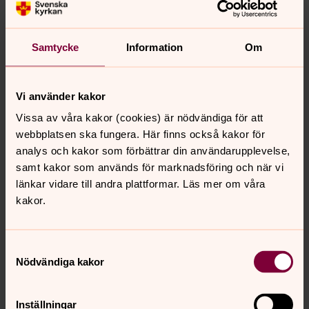
Musik i Riala kyrka
Samtycke
Information
Om
Roslagsbro-Vätö församling
Vi använder kakor
Vissa av våra kakor (cookies) är nödvändiga för att
Musik i Roslagsbro kyrka
webbplatsen ska fungera. Här finns också kakor för
analys och kakor som förbättrar din användarupplevelse,
samt kakor som används för marknadsföring och när vi
Musik i Vätö kyrka
länkar vidare till andra plattformar. Läs mer om våra
kakor.
Rådmansö församling
Samtyckesval
Musik i Rådmansö kyrka
Nödvändiga kakor
Väddö församling
Inställningar