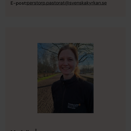
perstorp.pastorat@svenskakyrkan.se
E-post: