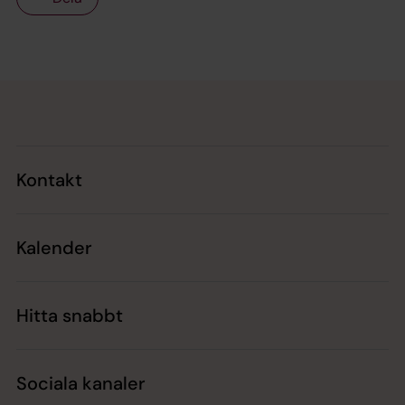
Tillbaka till toppen
Tillbaka till innehållet
Kontakt
Kalender
Hitta snabbt
Sociala kanaler