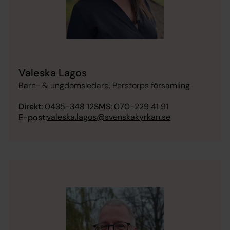
Valeska Lagos
Barn- & ungdomsledare, Perstorps församling
Direkt:
0435-348 12
SMS:
070-229 41 91
valeska.lagos@svenskakyrkan.se
E-post: