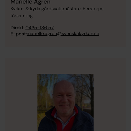
Marielle Ågren
Kyrko- & kyrkogårdsvaktmästare, Perstorps
församling
Direkt:
0435-186 57
marielle.agren@svenskakyrkan.se
E-post: