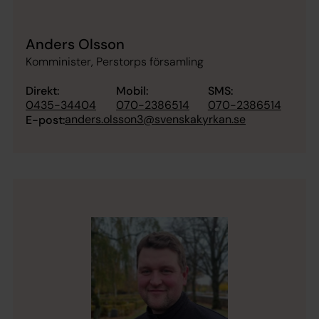
Anders Olsson
Komminister, Perstorps församling
Direkt:
Mobil:
SMS:
0435-34404
070-2386514
070-2386514
anders.olsson3@svenskakyrkan.se
E-post: