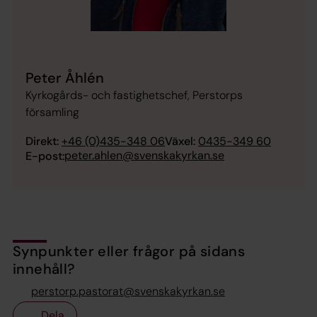
Peter Åhlén
Kyrkogårds- och fastighetschef, Perstorps
församling
Direkt:
+46 (0)435-348 06
Växel:
0435-349 60
peter.ahlen@svenskakyrkan.se
E-post:
Synpunkter eller frågor på sidans
innehåll?
perstorp.pastorat@svenskakyrkan.se
Dela