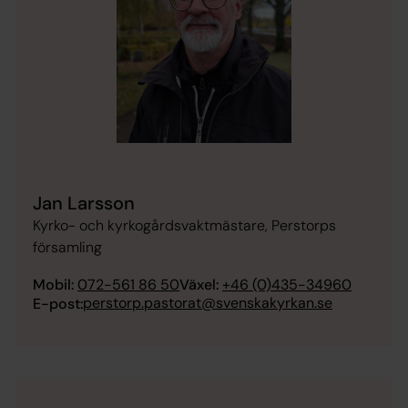
Jan Larsson
Kyrko- och kyrkogårdsvaktmästare, Perstorps
församling
Mobil:
072-561 86 50
Växel:
+46 (0)435-34960
perstorp.pastorat@svenskakyrkan.se
E-post: