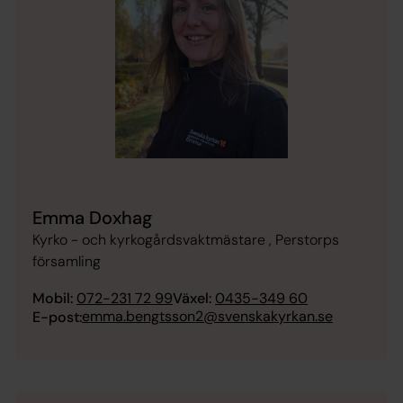
Emma Doxhag
Kyrko - och kyrkogårdsvaktmästare , Perstorps
församling
Mobil:
072-231 72 99
Växel:
0435-349 60
emma.bengtsson2@svenskakyrkan.se
E-post: