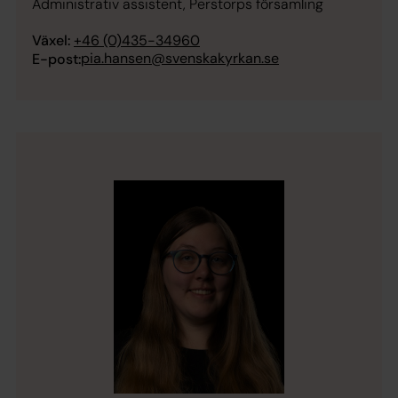
Administrativ assistent, Perstorps församling
Växel:
+46 (0)435-34960
pia.hansen@svenskakyrkan.se
E-post: