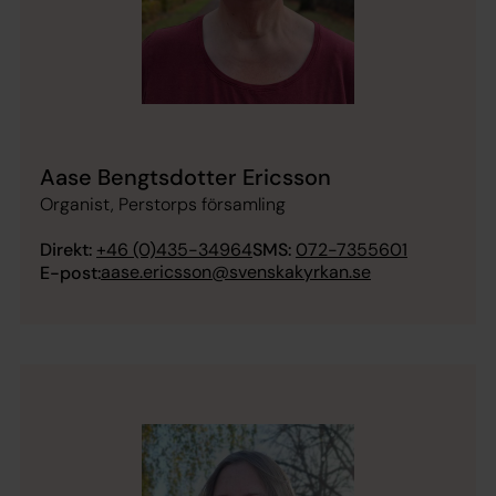
Aase Bengtsdotter Ericsson
Organist, Perstorps församling
Direkt:
+46 (0)435-34964
SMS:
072-7355601
aase.ericsson@svenskakyrkan.se
E-post: