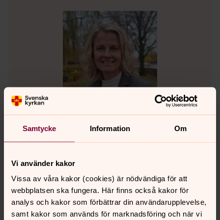
Samtycke
Information
Om
Annelie Lindkvist
Vi använder kakor
Kyrkokamrer, Perstorps församling
Vissa av våra kakor (cookies) är nödvändiga för att
webbplatsen ska fungera. Här finns också kakor för
Direkt:
0722-192131
analys och kakor som förbättrar din användarupplevelse,
annelie.lindkvist@svenskakyrkan.se
E-post:
samt kakor som används för marknadsföring och när vi