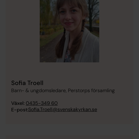
Sofia Troell
Barn- & ungdomsledare, Perstorps församling
Växel:
0435-349 60
Sofia.Troell@svenskakyrkan.se
E-post: