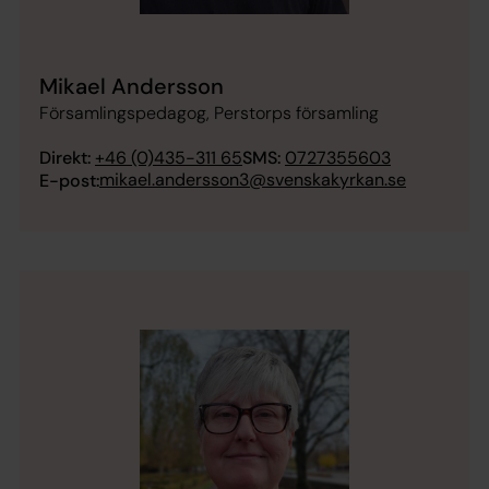
Mikael Andersson
Församlingspedagog, Perstorps församling
Direkt:
+46 (0)435-311 65
SMS:
0727355603
mikael.andersson3@svenskakyrkan.se
E-post: