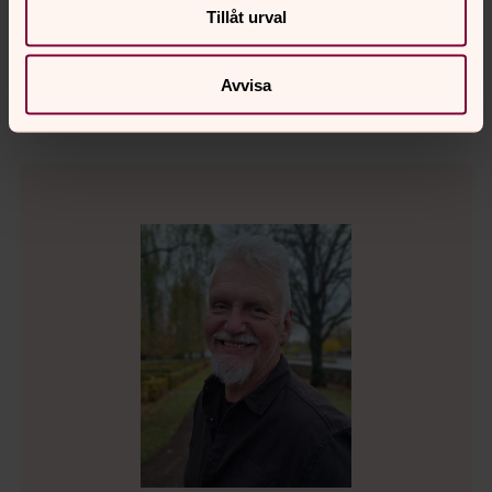
Tillåt urval
Direkt:
SMS:
Växel:
0435-349 61
0705-65 67 91
0435-349 60
magnus.nordstrom2@svenskakyrkan.se
E-post:
Avvisa