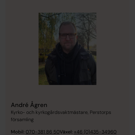
André Ågren
Kyrko- och kyrkogårdsvaktmästare, Perstorps
församling
Mobil:
070-381 86 50
Växel:
+46 (0)435-34960