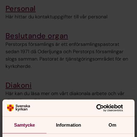
Personal
Här hittar du kontaktuppgifter till vår personal
Beslutande organ
Perstorps församlings är ett enförsamlingspastorat
sedan 1971 då Oderljunga och Perstorps församlingar
slogs samman. Pastorat är tjänstgöringsområdet för en
kyrkoherde.
Diakoni
Här kan du läsa mer om vårt diakonala arbete och vår
diakoniexpedition
Kyrknytt
Samtycke
Information
Om
Här kan Du hämta Perstorps församlingsblad Kyrknytt i
pdf-format.