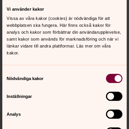
Vi använder kakor
Sociala medier
Vissa av våra kakor (cookies) är nödvändiga för att
Vi finns på Facebook och Instagram!
webbplatsen ska fungera. Här finns också kakor för
analys och kakor som förbättrar din användarupplevelse,
samt kakor som används för marknadsföring och när vi
länkar vidare till andra plattformar. Läs mer om våra
Senast ändrad 25 oktober 2024
kakor.
Synpunkter eller frågor på sidans
innehåll?
Samtyckesval
perstorp.pastorat@svenskakyrkan.se
Nödvändiga kakor
Dela
Inställningar
Tillbaka till toppen
Tillbaka till innehållet
Analys