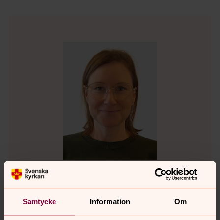
Eva Yngvesdotter
Samtycke
Information
Om
Direkt:
0660-59943
Mobil:
070-2649836