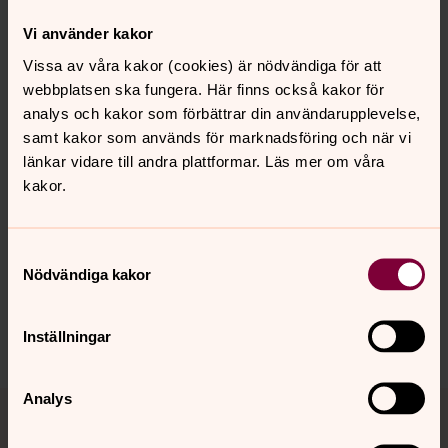
eva.yngvesdotter@svenskakyrkan.se
E-post:
Vi använder kakor
Mer om Eva Yngvesdotter
Vissa av våra kakor (cookies) är nödvändiga för att
Diakon i Nätra och Sidensjö församlingar
webbplatsen ska fungera. Här finns också kakor för
analys och kakor som förbättrar din användarupplevelse,
samt kakor som används för marknadsföring och när vi
länkar vidare till andra plattformar. Läs mer om våra
kakor.
Senast ändrad 26 augusti 2025
Synpunkter eller frågor på sidans
Samtyckesval
innehåll?
Nödvändiga kakor
ornskoldsviks.sodra.pastorat@svenskakyrkan.se
Dela
Inställningar
Tillbaka till toppen
Tillbaka till innehållet
Analys