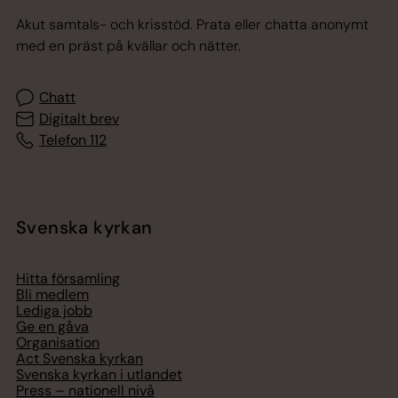
Akut samtals- och krisstöd. Prata eller chatta anonymt
med en präst på kvällar och nätter.
Chatt
Digitalt brev
Telefon 112
Svenska kyrkan
Hitta församling
Bli medlem
Lediga jobb
Ge en gåva
Organisation
Act Svenska kyrkan
Svenska kyrkan i utlandet
Press – nationell nivå