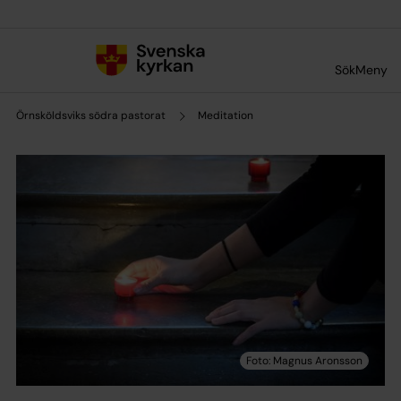
Till innehållet
Till undermeny
Sök
Meny
Örnsköldsviks södra pastorat
Meditation