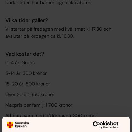
Under tiden har barnen egna aktiviteter.
Vilka tider gäller?
Vi startar på fredagen med kvällsmat kl. 17.30 och
avslutar på lördagen ca kl. 16.30.
Vad kostar det?
0-4 år: Gratis
5-14 år: 300 kronor
15-20 år: 500 kronor
Över 20 år: 650 kronor
Maxpris per familj: 1 700 kronor
Att bara vara med på lördagen: 300 kronor