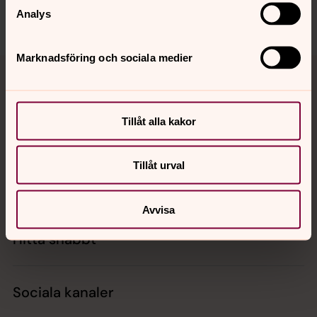
Analys
Dela
Marknadsföring och sociala medier
Tillbaka till toppen
Tillbaka till innehållet
Tillåt alla kakor
Kontakt
Tillåt urval
Kalender
Avvisa
Hitta snabbt
Sociala kanaler