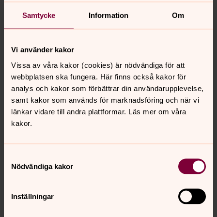
Hur kommer jag dit?
Samtycke
Information
Om
Meddela i anmälan om du vill åka med någon eller om du
kör bil och har plats för en/flera passagerare.
Vi använder kakor
Hur anmäler jag mig?
Vissa av våra kakor (cookies) är nödvändiga för att
Anmälan sker senast 14 augusti till diakon Agnetha
webbplatsen ska fungera. Här finns också kakor för
Häggander,
agnetha.haggander@svenskakyrkan.se
eller
analys och kakor som förbättrar din användarupplevelse,
telefon/sms till 0761-14 91 69.
samt kakor som används för marknadsföring och när vi
länkar vidare till andra plattformar. Läs mer om våra
Glöm inte att meddela specialkost.
kakor.
Varmt välkommen med!
Samtyckesval
Nödvändiga kakor
Senast ändrad 16 juni 2026
Synpunkter eller frågor på sidans
innehåll?
Inställningar
orbyskeneforsamling@svenskakyrkan.se