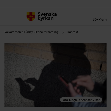
Till innehållet
Till undermeny
Sök
Meny
Välkommen till Örby-Skene församling
Kontakt