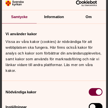
Direkt:
Mobil:
SMS:
0320-18280
076-1149173
076 1149173
robert.fredriksson@svenskakyrkan.se
E-post:
Samtycke
Information
Om
Vi använder kakor
Vissa av våra kakor (cookies) är nödvändiga för att
webbplatsen ska fungera. Här finns också kakor för
analys och kakor som förbättrar din användarupplevelse,
samt kakor som används för marknadsföring och när vi
länkar vidare till andra plattformar. Läs mer om våra
kakor.
Samtyckesval
Nödvändiga kakor
Inställningar