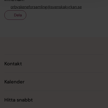
orbyskeneforsamling@svenskakyrkan.se
Dela
Tillbaka till toppen
Tillbaka till innehållet
Kontakt
Kalender
Hitta snabbt