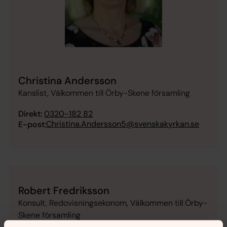
Christina Andersson
Kanslist, Välkommen till Örby-Skene församling
Direkt:
0320-182 82
Christina.Andersson5@svenskakyrkan.se
E-post:
Robert Fredriksson
Konsult, Redovisningsekonom, Välkommen till Örby-
Skene församling