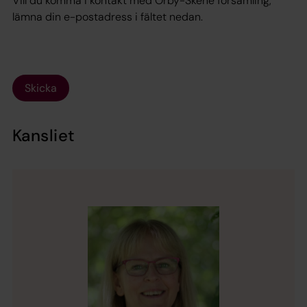
Vill du komma i kontakt med Örby-Skene församling,
lämna din e-postadress i fältet nedan.
Skicka
Kansliet