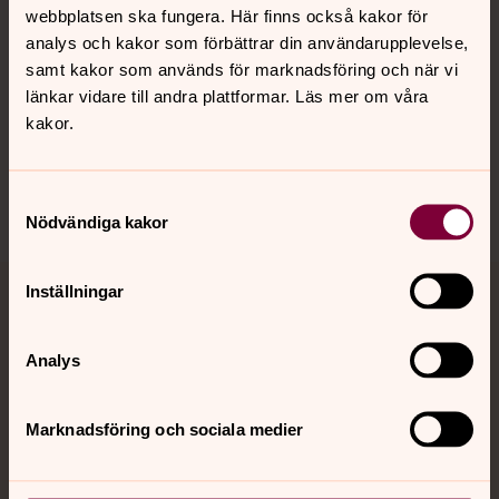
webbplatsen ska fungera. Här finns också kakor för
analys och kakor som förbättrar din användarupplevelse,
Hitta snabbt
samt kakor som används för marknadsföring och när vi
länkar vidare till andra plattformar. Läs mer om våra
kakor.
Sociala kanaler
Samtyckesval
Nödvändiga kakor
Inställningar
Jourhavande präst
Analys
Akut samtals- och krisstöd. Prata eller chatta anonymt
med en präst på kvällar och nätter.
Marknadsföring och sociala medier
Chatt
Digitalt brev