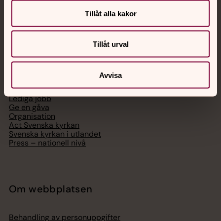
Telefon 112
Tillåt alla kakor
Tillåt urval
Svenska kyrkan
Avvisa
Hitta församling
Bli medlem
Lediga jobb
Ge en gåva
Organisation
Act Svenska kyrkan
Svenska kyrkan i utlandet
Press – nationell nivå
Om webbplatsen
Behandling av personuppgifter