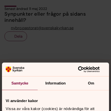
Senast ändrad 11 maj 2022
Synpunkter eller frågor på sidans
innehåll?
nybro.pastorat@svenskakyrkan.se
Dela
Tillbaka till toppen
Tillbaka till innehållet
Samtycke
Information
Om
Kontakt
Vi använder kakor
Kalender
Vissa av våra kakor (cookies) är nödvändiga för att