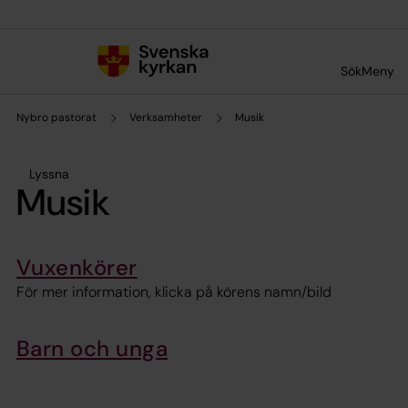
Till innehållet
Till undermeny
Sök
Meny
Nybro pastorat
Verksamheter
Musik
Lyssna
Musik
Vuxenkörer
För mer information, klicka på körens namn/bild
Barn och unga