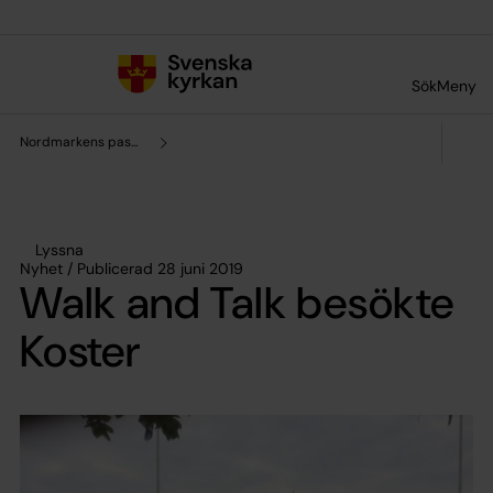
Till innehållet
Till undermeny
Sök
Meny
Nordmarkens pastorat
Lyssna
Nyhet / Publicerad 28 juni 2019
Walk and Talk besökte
Koster