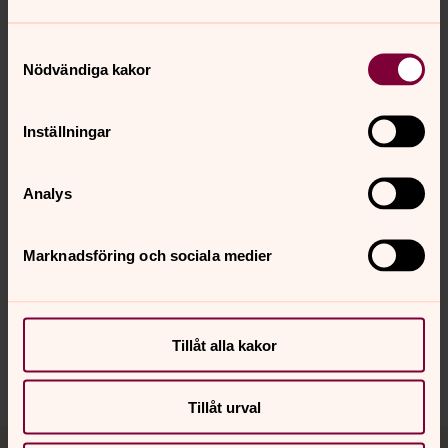
Samtyckesval
Nödvändiga kakor
Inställningar
Foto: Anneli Diskerud Morken
Analys
Marknadsföring och sociala medier
Synpunkter eller frågor på sidans
innehåll?
nordmarkens.pastorat@svenskakyrkan.se
Tillåt alla kakor
Dela
Tillåt urval
Tillbaka till toppen
Tillbaka till innehållet