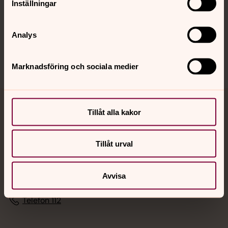
Inställningar
Sociala kanaler
Analys
Marknadsföring och sociala medier
Jourhavande präst
Tillåt alla kakor
Akut samtals- och krisstöd. Prata eller chatta anonymt
Tillåt urval
med en präst på kvällar och nätter.
Chatt
Avvisa
Digitalt brev
Telefon 112