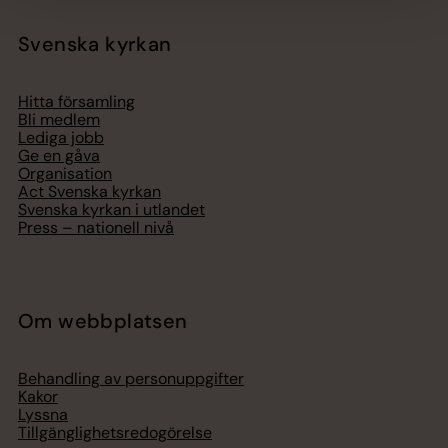
Svenska kyrkan
Hitta församling
Bli medlem
Lediga jobb
Ge en gåva
Organisation
Act Svenska kyrkan
Svenska kyrkan i utlandet
Press – nationell nivå
Om webbplatsen
Behandling av personuppgifter
Kakor
Lyssna
Tillgänglighetsredogörelse