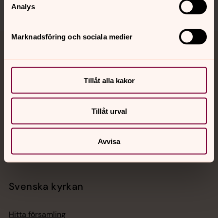
Analys
Marknadsföring och sociala medier
Jourhavande präst
Akut samtals- och krisstöd. Prata eller chatta anonymt
Tillåt alla kakor
med en präst på kvällar och nätter.
Tillåt urval
Chatt
Digitalt brev
Telefon 112
Avvisa
Svenska kyrkan
Hitta församling