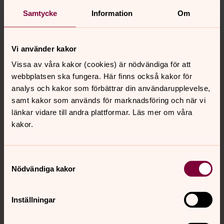
Dela
Samtycke
Information
Om
Tillbaka till toppen
Tillbaka till innehållet
Vi använder kakor
Vissa av våra kakor (cookies) är nödvändiga för att
webbplatsen ska fungera. Här finns också kakor för
Kontakt
analys och kakor som förbättrar din användarupplevelse,
samt kakor som används för marknadsföring och när vi
länkar vidare till andra plattformar. Läs mer om våra
Kalender
kakor.
Samtyckesval
Hitta snabbt
Nödvändiga kakor
Sociala kanaler
Inställningar