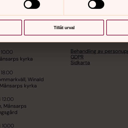
Tillåt urval
er
Hitta snabbt
Behandling av personupp
 10.00
GDPR
ånsarps kyrka
Sidkarta
 18.00
ommarkväll, Winald
, Månsarps kyrka
i 12.00
, Månsarps
ngsgård
i 10.00