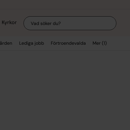
Sök
Kyrkor
Mer (1)
gården
Lediga jobb
Förtroendevalda