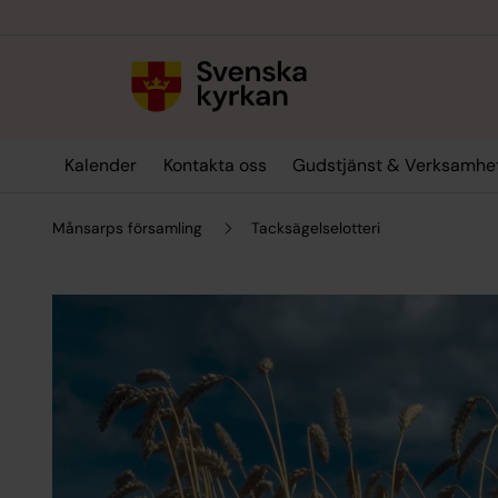
Till innehållet
Till undermeny
Kalender
Kontakta oss
Gudstjänst & Verksamhe
Månsarps församling
Tacksägelselotteri