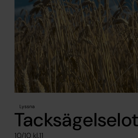
Lyssna
Tacksägelselot
10/10 kl.11