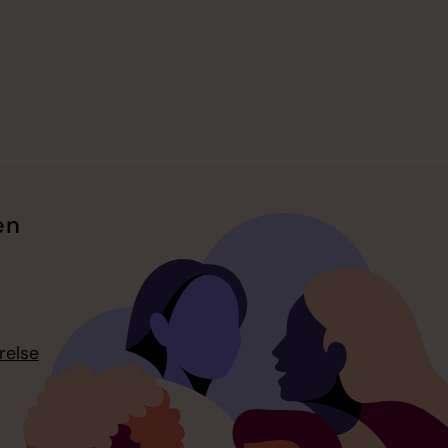
en
relse