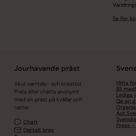
Vandring
Se fler 
Jourhavande präst
Svens
Hitta f
Akut samtals- och krisstöd.
Bli med
Prata eller chatta anonymt
Lediga 
med en präst på kvällar och
Ge en g
Organis
nätter.
Act Sve
Svenska
Chatt
Press – 
Digitalt brev