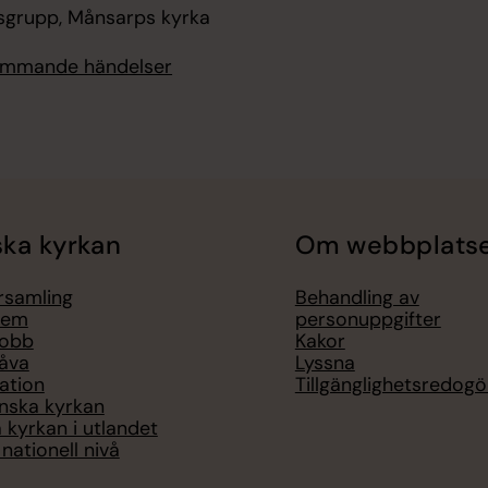
sgrupp, Månsarps kyrka
kommande händelser
ka kyrkan
Om webbplats
örsamling
Behandling av
lem
personuppgifter
jobb
Kakor
åva
Lyssna
ation
Tillgänglighetsredogö
nska kyrkan
 kyrkan i utlandet
nationell nivå