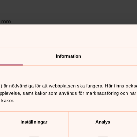
öd mm
 Kyobe-Lule är präst
Information
) är nödvändiga för att webbplatsen ska fungera. Här finns ocks
pplevelse, samt kakor som används för marknadsföring och när vi
nnehåll?
 kakor.
Inställningar
Analys