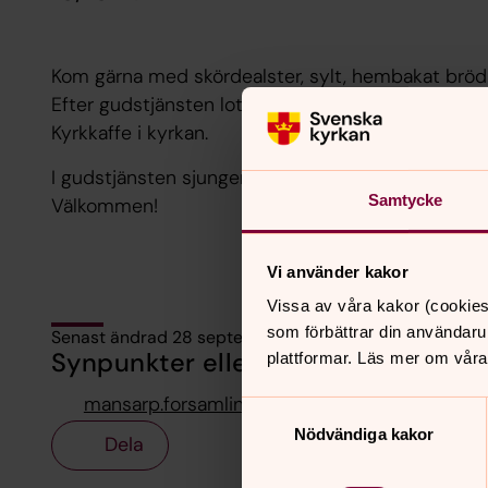
Kom gärna med skördealster, sylt, hembakat br
Efter gudstjänsten lottas gåvorna ut
Kyrkkaffe i kyrkan.
I gudstjänsten sjunger Kyrkokören igen och David
Samtycke
Välkommen!
Vi använder kakor
Vissa av våra kakor (cookies
som förbättrar din användaru
Senast ändrad 28 september 2021
Synpunkter eller frågor på sidans i
plattformar. Läs mer om våra
mansarp.forsamling@svenskakyrkan.se
Samtyckesval
Nödvändiga kakor
Dela