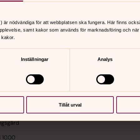
) är nödvändiga för att webbplatsen ska fungera. Här finns ocks
pplevelse, samt kakor som används för marknadsföring och när vi
 kakor.
er
Hitta snabbt
Behandling av personupp
 10.00
Inställningar
Analys
GDPR
ånsarps kyrka
Sidkarta
 18.00
ommarkväll, Winald
, Månsarps kyrka
Tillåt urval
i 12.00
, Månsarps
ngsgård
i 10.00