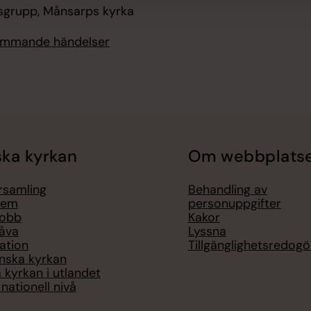
sgrupp, Månsarps kyrka
kommande händelser
ka kyrkan
Om webbplats
örsamling
Behandling av
lem
personuppgifter
jobb
Kakor
åva
Lyssna
ation
Tillgänglighetsredogö
nska kyrkan
 kyrkan i utlandet
nationell nivå