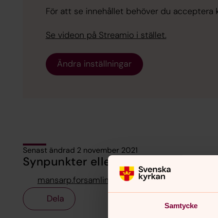
För att se innehållet behöver du acceptera ka
Se videon på Streamio i stället.
Ändra inställningar
Senast ändrad 2 november 2021
Synpunkter eller frågor på sidans i
mansarp.forsamling@svenskakyrkan.se
Dela
Samtycke