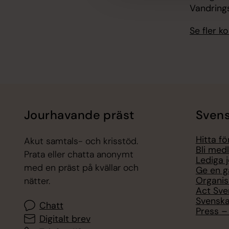
Vandring
Se fler 
Jourhavande präst
Svens
Hitta f
Akut samtals- och krisstöd.
Bli med
Prata eller chatta anonymt
Lediga 
med en präst på kvällar och
Ge en g
Organis
nätter.
Act Sve
Svenska
Chatt
Press – 
Digitalt brev