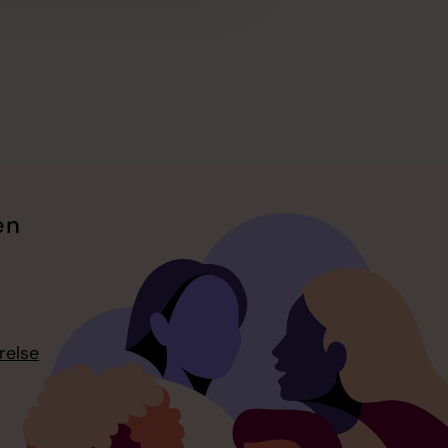
en
relse