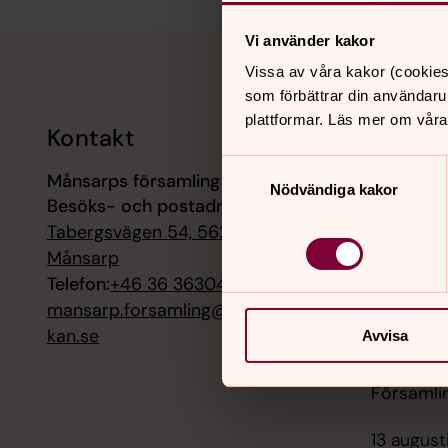
Tillbaka till toppen
Tillbaka till innehållet
Vi använder kakor
Vissa av våra kakor (cookies
som förbättrar din användaru
plattformar. Läs mer om våra
Kontakt
Kalend
Samtyckesval
Månsarps församling
9 augusti
Nödvändiga kakor
Besöks- och postadress:
Mässa, M
Tabergsvägen 54, 56250
9 augusti
Månsarp
Musik i s
Telefon:
+46 36 363040
Kvartett
mansarp.forsamling@svenskakyr
kan.se
Avvisa
12 august
Lunchbön
Församli
13 august