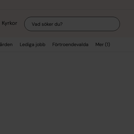
Sök
Kyrkor
Mer (1)
gården
Lediga jobb
Förtroendevalda