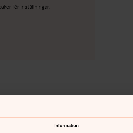
kor för inställningar.
nnehåll?
Information