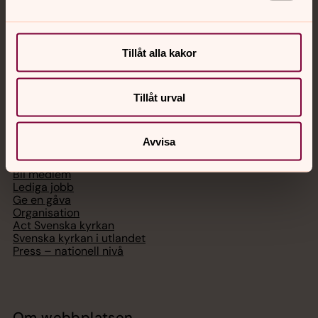
Chatt
Digitalt brev
Telefon 112
Tillåt alla kakor
Tillåt urval
Svenska kyrkan
Avvisa
Hitta församling
Bli medlem
Lediga jobb
Ge en gåva
Organisation
Act Svenska kyrkan
Svenska kyrkan i utlandet
Press – nationell nivå
Om webbplatsen