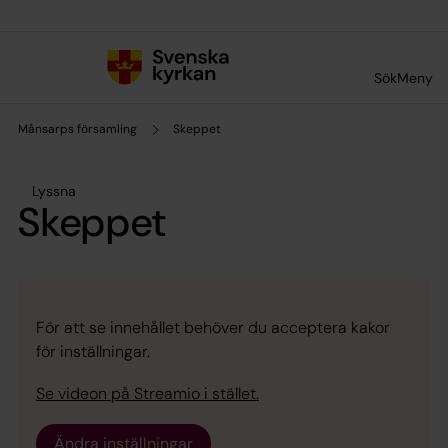
Till innehållet
Till undermeny
Sök
Meny
Månsarps församling
Skeppet
Lyssna
Skeppet
För att se innehållet behöver du acceptera kakor
för inställningar.
Se videon på Streamio i stället.
Ändra inställningar