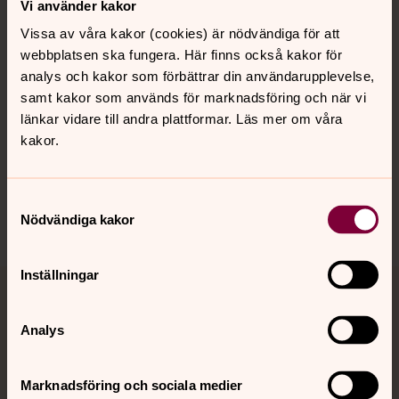
Vi använder kakor
Kalender
Vissa av våra kakor (cookies) är nödvändiga för att
webbplatsen ska fungera. Här finns också kakor för
analys och kakor som förbättrar din användarupplevelse,
samt kakor som används för marknadsföring och när vi
Hitta snabbt
länkar vidare till andra plattformar. Läs mer om våra
kakor.
Sociala kanaler
Samtyckesval
Nödvändiga kakor
Inställningar
Jourhavande präst
Analys
Akut samtals- och krisstöd. Prata eller chatta anonymt
med en präst på kvällar och nätter.
Marknadsföring och sociala medier