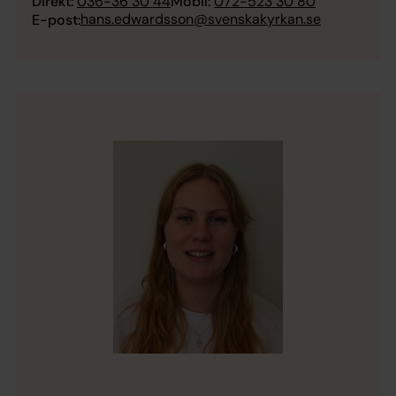
Direkt:
036-36 30 44
Mobil:
072-523 30 80
hans.edwardsson@svenskakyrkan.se
E-post: