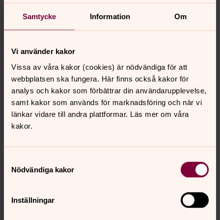
Öppna förskolan
Samtycke
Information
Om
måndag 12 oktober 2026
·
10.00
–
12.00
Månsarps Församlingsgård
Gideon Claesson
Vi använder kakor
Kyrkans öppna förskola. Vi träffas i
Vissa av våra kakor (cookies) är nödvändiga för att
församlingsgårdens nedre våning. Sångsamling och
webbplatsen ska fungera. Här finns också kakor för
mellanmål. Välkommen!
analys och kakor som förbättrar din användarupplevelse,
samt kakor som används för marknadsföring och när vi
länkar vidare till andra plattformar. Läs mer om våra
Öppna förskolan
kakor.
måndag 19 oktober 2026
·
10.00
–
12.00
Månsarps Församlingsgård
Samtyckesval
Gideon Claesson
Nödvändiga kakor
Kyrkans öppna förskola. Vi träffas i
församlingsgårdens nedre våning. Sångsamling och
Inställningar
mellanmål. Välkommen!