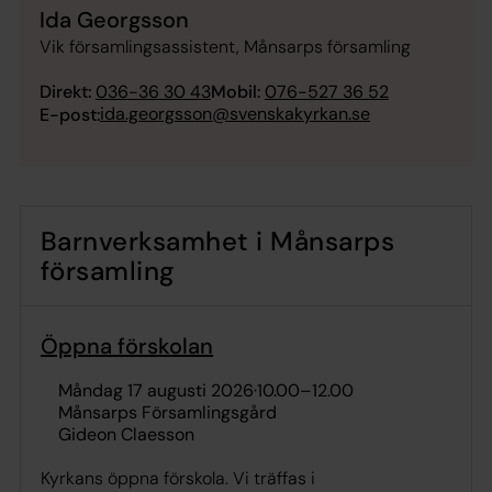
Ida Georgsson
Vik församlingsassistent, Månsarps församling
Direkt:
036-36 30 43
Mobil:
076-527 36 52
ida.georgsson@svenskakyrkan.se
E-post:
Barnverksamhet i Månsarps
församling
Öppna förskolan
måndag 17 augusti 2026
·
10.00
–
12.00
Månsarps Församlingsgård
Gideon Claesson
Kyrkans öppna förskola. Vi träffas i