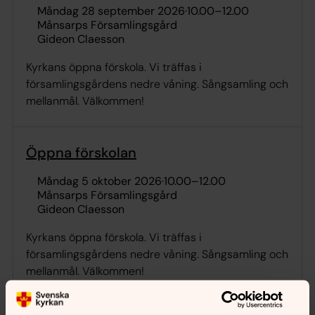
måndag 28 september 2026
·
10.00
–
12.00
Månsarps Församlingsgård
Gideon Claesson
Kyrkans öppna förskola. Vi träffas i
församlingsgårdens nedre våning. Sångsamling och
mellanmål. Välkommen!
Öppna förskolan
måndag 5 oktober 2026
·
10.00
–
12.00
Månsarps Församlingsgård
Gideon Claesson
Kyrkans öppna förskola. Vi träffas i
församlingsgårdens nedre våning. Sångsamling och
mellanmål. Välkommen!