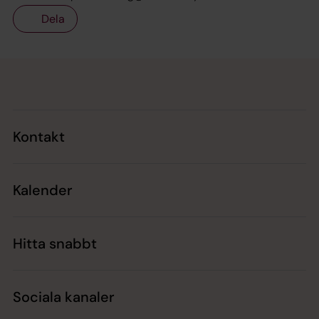
Dela
Tillbaka till toppen
Tillbaka till innehållet
Kontakt
Kalender
Hitta snabbt
Sociala kanaler