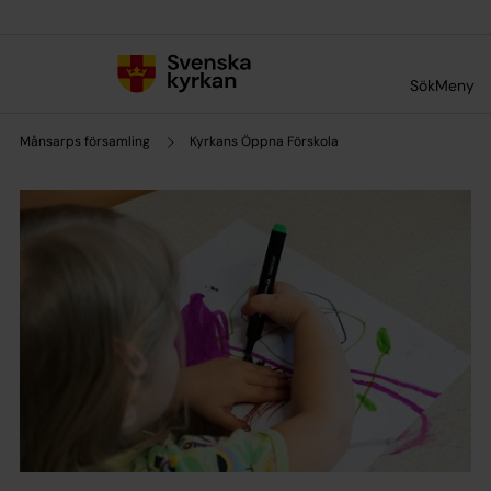
Till innehållet
Till undermeny
Sök
Meny
Månsarps församling
Kyrkans Öppna Förskola