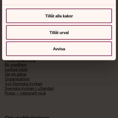
Chatt
Digitalt brev
Tillåt alla kakor
Telefon 112
Tillåt urval
Svenska kyrkan
Avvisa
Hitta församling
Bli medlem
Lediga jobb
Ge en gåva
Organisation
Act Svenska kyrkan
Svenska kyrkan i utlandet
Press – nationell nivå
Om webbplatsen