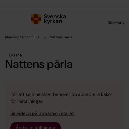
Till innehållet
Till undermeny
Sök
Meny
Månsarps församling
Nattens pärla
Lyssna
Nattens pärla
För att se innehållet behöver du acceptera kakor
för inställningar.
Se videon på Streamio i stället.
Ändra inställningar