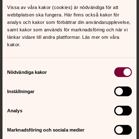
Vissa av våra kakor (cookies) är nödvändiga för att
Kalender
webbplatsen ska fungera. Här finns också kakor för
analys och kakor som förbättrar din användarupplevelse,
samt kakor som används för marknadsföring och när vi
Hitta snabbt
länkar vidare till andra plattformar. Läs mer om våra
kakor.
Sociala kanaler
Samtyckesval
Nödvändiga kakor
Inställningar
Jourhavande präst
Analys
Akut samtals- och krisstöd. Prata eller chatta anonymt
med en präst på kvällar och nätter.
Marknadsföring och sociala medier