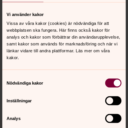
tid där många som möjliggt kan komma. Barn är ofta
mindre anpassliga än vuxna. De vaknar i regel tidigt på
Vi använder kakor
morgonen och deras behov av att regelbundet få mat är
Vissa av våra kakor (cookies) är nödvändiga för att
stort. Att vi väljer att fira vår mässa kl 10 är en
webbplatsen ska fungera. Här finns också kakor för
anpassning som vi tror gör det lättare för församlingens
analys och kakor som förbättrar din användarupplevelse,
många famljer att delta i vår gudstjänst och samtidigt
samt kakor som används för marknadsföring och när vi
hinna hem och ordna med mat till barnen.
länkar vidare till andra plattformar. Läs mer om våra
kakor.
Senast ändrad 27 april 2022
Samtyckesval
Synpunkter eller frågor på sidans
Nödvändiga kakor
innehåll?
mansarp.forsamling@svenskakyrkan.se
Inställningar
Dela
Analys
Tillbaka till toppen
Tillbaka till innehållet