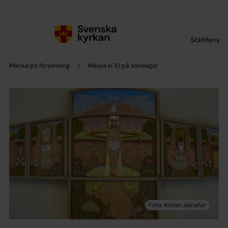
Till innehållet
Till undermeny
Sök
Meny
Månsarps församling
Mässa kl 10 på söndagar