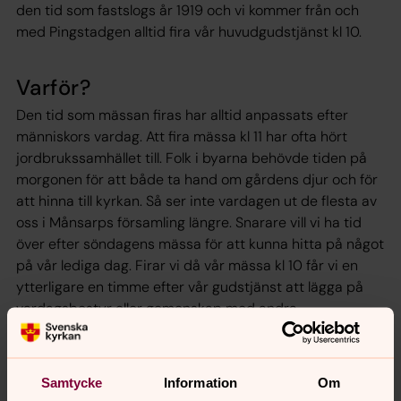
den tid som fastslogs år 1919 och vi kommer från och
med Pingstadgen alltid fira vår huvudgudstjänst kl 10.
Varför?
Den tid som mässan firas har alltid anpassats efter
människors vardag. Att fira mässa kl 11 har ofta hört
jordbrukssamhället till. Folk i byarna behövde tiden på
morgonen för att både ta hand om gårdens djur och för
att hinna till kyrkan. Så ser inte vardagen ut de flesta av
oss i Månsarps församling längre. Snarare vill vi ha tid
över efter söndagens mässa för att kunna hitta på något
på vår lediga dag. Firar vi då vår mässa kl 10 får vi en
ytterligare en timme efter vår gudstjänst att lägga på
vardagsbestyr eller gemenskap med andra.
Barn- & familjeperspektiv
Samtycke
Information
Om
Månsarps församling vill fira sin söndagliga mässa på en