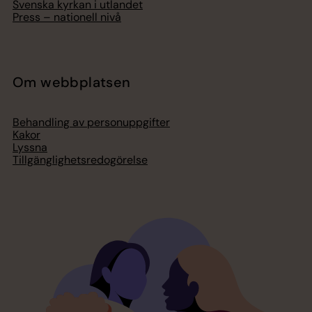
Svenska kyrkan i utlandet
Press – nationell nivå
Om webbplatsen
Behandling av personuppgifter
Kakor
Lyssna
Tillgänglighetsredogörelse