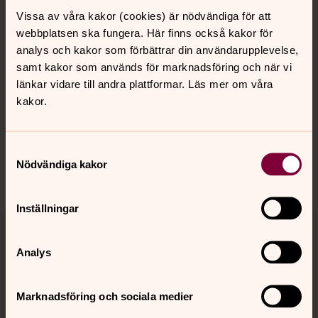
Vissa av våra kakor (cookies) är nödvändiga för att
Kalender
webbplatsen ska fungera. Här finns också kakor för
analys och kakor som förbättrar din användarupplevelse,
samt kakor som används för marknadsföring och när vi
Hitta snabbt
länkar vidare till andra plattformar. Läs mer om våra
kakor.
Sociala kanaler
Samtyckesval
Nödvändiga kakor
Inställningar
Jourhavande präst
Analys
Akut samtals- och krisstöd. Prata eller chatta anonymt
med en präst på kvällar och nätter.
Marknadsföring och sociala medier