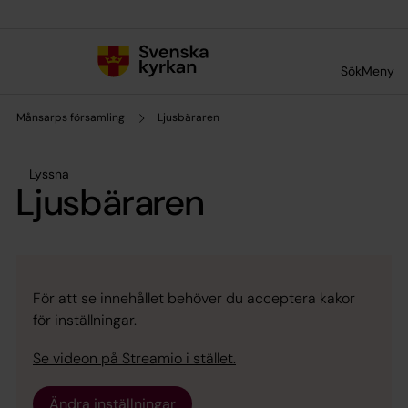
Till innehållet
Till undermeny
Sök
Meny
Månsarps församling
Ljusbäraren
Lyssna
Ljusbäraren
För att se innehållet behöver du acceptera kakor
för inställningar.
Se videon på Streamio i stället.
Ändra inställningar