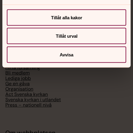
Chatt
Digitalt brev
Tillåt alla kakor
Telefon 112
Tillåt urval
Svenska kyrkan
Avvisa
Hitta församling
Bli medlem
Lediga jobb
Ge en gåva
Organisation
Act Svenska kyrkan
Svenska kyrkan i utlandet
Press – nationell nivå
Om webbplatsen