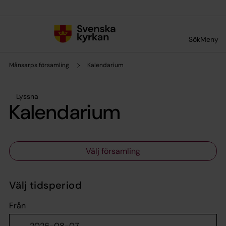
Till innehållet
Till undermeny
Sök
Meny
Månsarps församling
Kalendarium
Lyssna
Kalendarium
Välj församling
Välj tidsperiod
Från