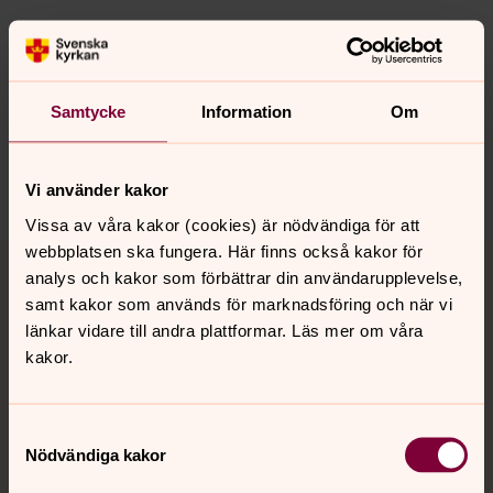
Senast ändrad 4 februari 2020
Synpunkter eller frågor på sidans
innehåll?
Samtycke
Information
Om
mansarp.forsamling@svenskakyrkan.se
Dela
Vi använder kakor
Vissa av våra kakor (cookies) är nödvändiga för att
Tillbaka till toppen
Tillbaka till innehållet
webbplatsen ska fungera. Här finns också kakor för
analys och kakor som förbättrar din användarupplevelse,
samt kakor som används för marknadsföring och när vi
länkar vidare till andra plattformar. Läs mer om våra
kakor.
Kontakt
Samtyckesval
Kalender
Nödvändiga kakor