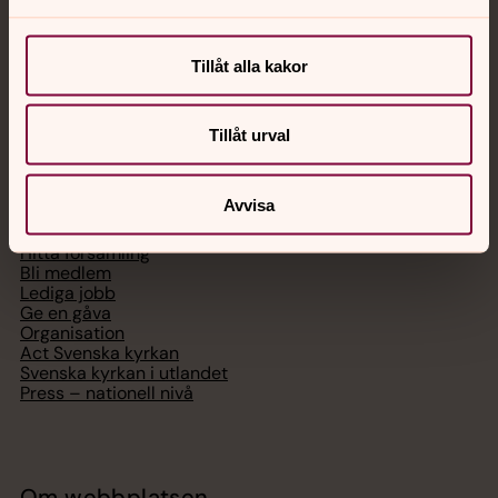
Chatt
Digitalt brev
Tillåt alla kakor
Telefon 112
Tillåt urval
Svenska kyrkan
Avvisa
Hitta församling
Bli medlem
Lediga jobb
Ge en gåva
Organisation
Act Svenska kyrkan
Svenska kyrkan i utlandet
Press – nationell nivå
Om webbplatsen