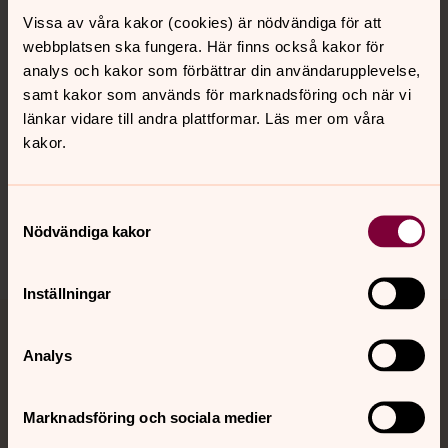
Vissa av våra kakor (cookies) är nödvändiga för att
Kalender
webbplatsen ska fungera. Här finns också kakor för
analys och kakor som förbättrar din användarupplevelse,
samt kakor som används för marknadsföring och när vi
Hitta snabbt
länkar vidare till andra plattformar. Läs mer om våra
kakor.
Sociala kanaler
Samtyckesval
Nödvändiga kakor
Inställningar
Jourhavande präst
Analys
Akut samtals- och krisstöd. Prata eller chatta anonymt
med en präst på kvällar och nätter.
Marknadsföring och sociala medier