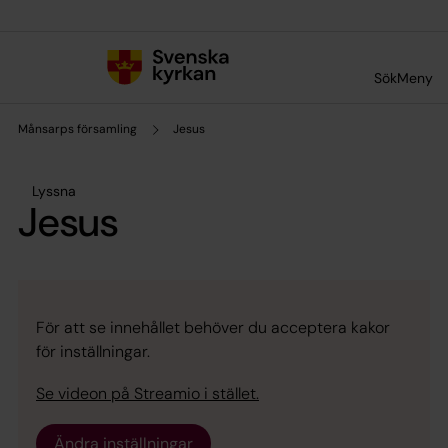
Till innehållet
Till undermeny
Sök
Meny
Månsarps församling
Jesus
Lyssna
Jesus
För att se innehållet behöver du acceptera kakor
för inställningar.
Se videon på Streamio i stället.
Ändra inställningar