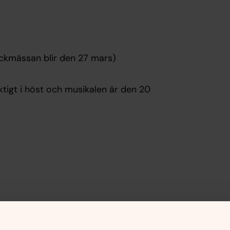
ckmässan blir den 27 mars)
iktigt i höst och musikalen är den 20