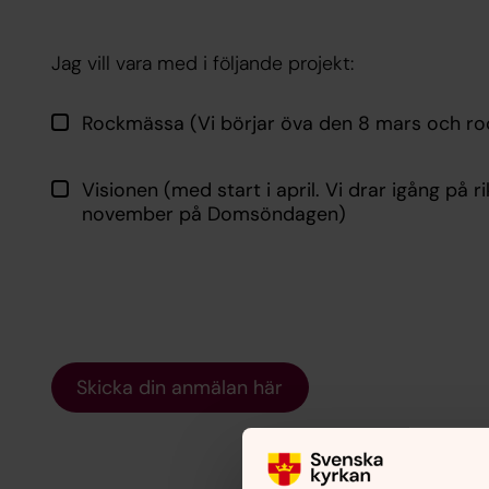
Jag vill vara med i följande projekt:
Rockmässa (Vi börjar öva den 8 mars och ro
Visionen (med start i april. Vi drar igång på r
november på Domsöndagen)
Skicka din anmälan här