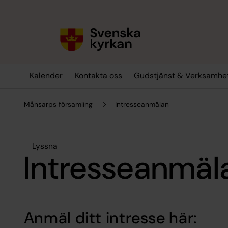
Till innehållet
Till undermeny
Kalender
Kontakta oss
Gudstjänst & Verksamhe
Månsarps församling
Intresseanmälan
Lyssna
Intresseanmäl
Anmäl ditt intresse här: