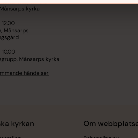
ommarkväll, Winald
, Månsarps kyrka
i 12.00
, Månsarps
ngsgård
i 10.00
sgrupp, Månsarps kyrka
kommande händelser
ka kyrkan
Om webbplats