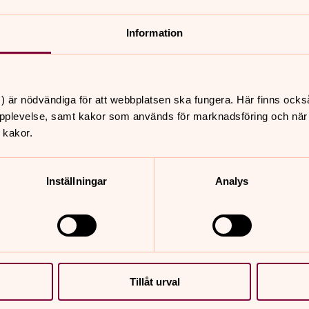
Information
nnehåll?
) är nödvändiga för att webbplatsen ska fungera. Här finns ocks
pplevelse, samt kakor som används för marknadsföring och när vi
 kakor.
Inställningar
Analys
er
Hitta snabbt
Behandling av personupp
 10.00
GDPR
ånsarps kyrka
Sidkarta
Tillåt urval
 18.00