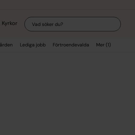
Sök
Kyrkor
Mer (1)
gården
Lediga jobb
Förtroendevalda