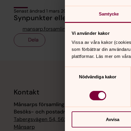
Senast ändrad 1 mars 2022
Samtycke
Synpunkter eller frågor på sidans i
mansarp.forsamling@svenskakyrkan.se
Vi använder kakor
Dela
Vissa av våra kakor (cookies
som förbättrar din användaru
plattformar. Läs mer om våra
Tillbaka till toppen
Tillbaka till innehållet
Samtyckesval
Nödvändiga kakor
Kontakt
Kalend
Månsarps församling
9 augusti
Besöks- och postadress:
Mässa, M
Tabergsvägen 54, 56250
Avvisa
9 augusti
Månsarp