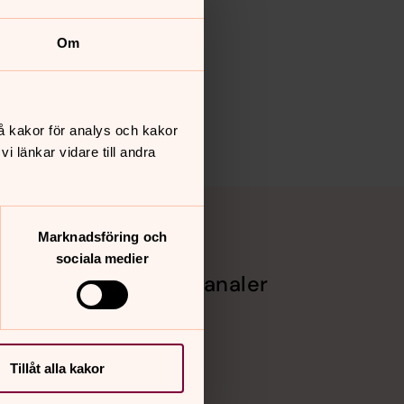
Om
å kakor för analys och kakor
 länkar vidare till andra
Marknadsföring och
sociala medier
Sociala kanaler
gifter -
Facebook
Instagram
Vimeo
Tillåt alla kakor