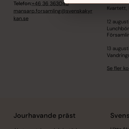
Musik i s
Telefon:
+46 36 363040
Kvartett
mansarp.forsamling@svenskakyr
kan.se
12 august
Lunchbön
Församli
13 august
Vandring
Se fler 
Jourhavande präst
Svens