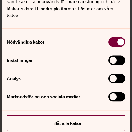
innehåll?
samt kakor som används för marknadsföring och när vi
länkar vidare till andra plattformar. Läs mer om våra
mansarp.forsamling@svenskakyrkan.se
kakor.
Dela
Samtyckesval
Tillbaka till toppen
Tillbaka till innehållet
Nödvändiga kakor
Inställningar
Kontakt
Analys
Kalender
Marknadsföring och sociala medier
Hitta snabbt
Tillåt alla kakor