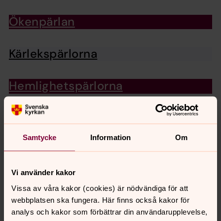
Ökenpärlan
Kärlekspärlorna
Hemlighetspärlorna
Nattens pärla
Samtycke
Information
Om
Uppståndelsepärlan
Vi använder kakor
Vissa av våra kakor (cookies) är nödvändiga för att
Senast ändrad 3 juni 2021
webbplatsen ska fungera. Här finns också kakor för
Synpunkter eller frågor på sidans
analys och kakor som förbättrar din användarupplevelse,