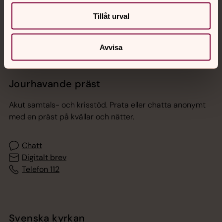
Sociala kanaler
Tillåt urval
Avvisa
Jourhavande präst
Akut samtals- och krisstöd. Prata eller chatta anonymt
med en präst på kvällar och nätter.
Chatt
Digitalt brev
Telefon 112
Svenska kyrkan