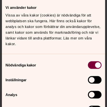
Han ligger också bakom boken om hotell Taberg.
Vi använder kakor
I arbetsgruppen kring Tabergs-nostalgi finns han med.
Alltså borde han kunna förmedla värdefull kunskap om
Vissa av våra kakor (cookies) är nödvändiga för att
bygden.
webbplatsen ska fungera. Här finns också kakor för
analys och kakor som förbättrar din användarupplevelse,
samt kakor som används för marknadsföring och när vi
länkar vidare till andra plattformar. Läs mer om våra
kakor.
Senast ändrad 19 januari 2022
Synpunkter eller frågor på sidans
Samtyckesval
innehåll?
Nödvändiga kakor
mansarp.forsamling@svenskakyrkan.se
Dela
Inställningar
Tillbaka till toppen
Tillbaka till innehållet
Analys