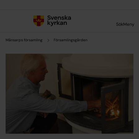
Till innehållet
Till undermeny
Sök
Meny
Månsarps församling
Församlingsgården