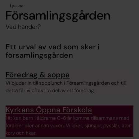
Lyssna
Församlingsgården
Vad händer?
Ett urval av vad som sker i
församlingsgården
Föredrag & soppa
Vi bjuder in till sopplunch i Församlingsgården och till
detta får vi oftast ta del av ett föredrag.
Kyrkans Öppna Förskola
Hit kan barn i åldrarna 0-6 år komma tillsammans med
förälder eller annan vuxen. Vi leker, sjunger, pysslar, äter
korv och fikar.