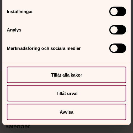
Inställningar
Senast ändrad 7 februari 2022
Synpunkter eller frågor på sidans
Analys
innehåll?
mansarp.forsamling@svenskakyrkan.se
Marknadsföring och sociala medier
Dela
Tillbaka till toppen
Tillbaka till innehållet
Tillåt alla kakor
Tillåt urval
Kontakt
Avvisa
Kalender