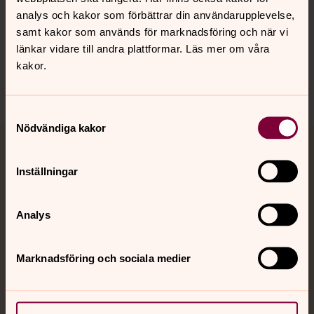
analys och kakor som förbättrar din användarupplevelse,
samt kakor som används för marknadsföring och när vi
Sociala kanaler
länkar vidare till andra plattformar. Läs mer om våra
kakor.
Samtyckesval
Nödvändiga kakor
Jourhavande präst
Inställningar
Akut samtals- och krisstöd. Prata eller chatta anonymt
med en präst på kvällar och nätter.
Analys
Chatt
Marknadsföring och sociala medier
Digitalt brev
Telefon 112