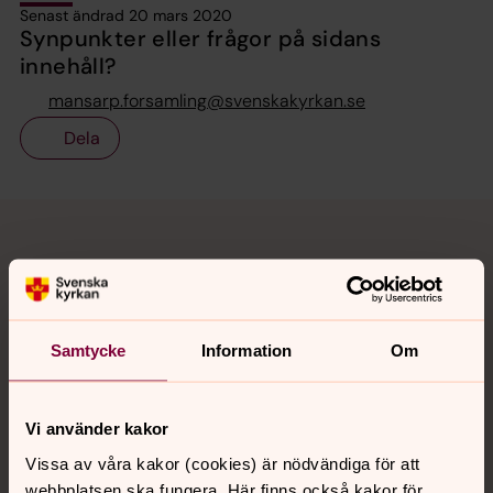
Senast ändrad 20 mars 2020
Synpunkter eller frågor på sidans
innehåll?
mansarp.forsamling@svenskakyrkan.se
Dela
Tillbaka till toppen
Tillbaka till innehållet
Kontakt
Samtycke
Information
Om
Kalender
Vi använder kakor
Vissa av våra kakor (cookies) är nödvändiga för att
Hitta snabbt
webbplatsen ska fungera. Här finns också kakor för