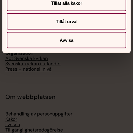
Tillåt alla kakor
Svenska kyrkan
Tillåt urval
Hitta församling
Bli medlem
Avvisa
Lediga jobb
Ge en gåva
Organisation
Act Svenska kyrkan
Svenska kyrkan i utlandet
Press – nationell nivå
Om webbplatsen
Behandling av personuppgifter
Kakor
Lyssna
Tillgänglighetsredogörelse