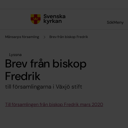
Till innehållet
Till undermeny
Sök
Meny
Månsarps församling
Brev från biskop Fredrik
Lyssna
Brev från biskop
Fredrik
till församlingarna i Växjö stift
Till församlingen från biskop Fredrik mars 2020