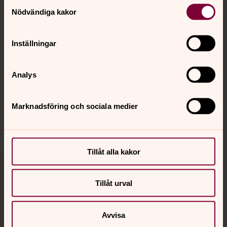
Samtyckesval
Nödvändiga kakor
Inställningar
Analys
Marknadsföring och sociala medier
Tillåt alla kakor
Jourhavande präst
Tillåt urval
Akut samtals- och krisstöd. Prata eller chatta anonymt
med en präst på kvällar och nätter.
Avvisa