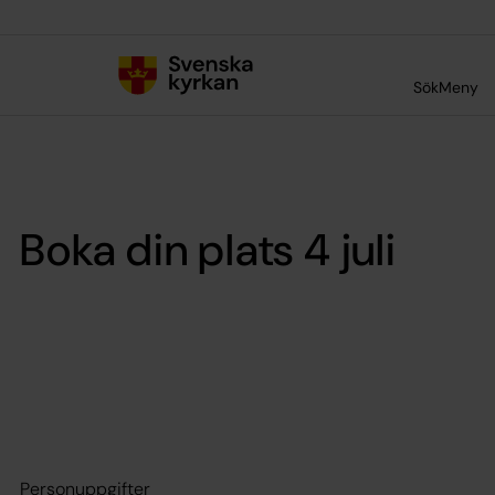
Till innehållet
Till undermeny
Sök
Meny
Boka din plats 4 juli
Personuppgifter