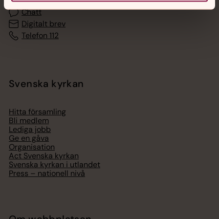
Chatt
Digitalt brev
Telefon 112
Svenska kyrkan
Hitta församling
Bli medlem
Lediga jobb
Ge en gåva
Organisation
Act Svenska kyrkan
Svenska kyrkan i utlandet
Press – nationell nivå