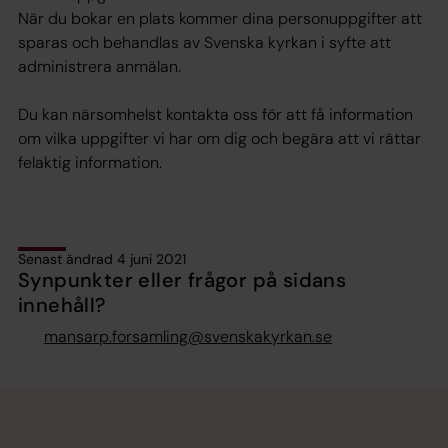
När du bokar en plats kommer dina personuppgifter att
sparas och behandlas av Svenska kyrkan i syfte att
administrera anmälan.
Du kan närsomhelst kontakta oss för att få information
om vilka uppgifter vi har om dig och begära att vi rättar
felaktig information.
Senast ändrad 4 juni 2021
Synpunkter eller frågor på sidans
innehåll?
mansarp.forsamling@svenskakyrkan.se
Tillbaka till toppen
Tillbaka till innehållet