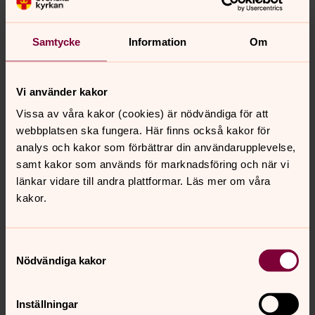
mellanmål. Välkommen!
Samtycke
Information
Om
Öppna förskolan
måndag 19 oktober 2026
·
10.00
–
12.00
Vi använder kakor
Månsarps Församlingsgård
Vissa av våra kakor (cookies) är nödvändiga för att
Gideon Claesson
webbplatsen ska fungera. Här finns också kakor för
analys och kakor som förbättrar din användarupplevelse,
Kyrkans öppna förskola. Vi träffas i
samt kakor som används för marknadsföring och när vi
församlingsgårdens nedre våning. Sångsamling och
länkar vidare till andra plattformar. Läs mer om våra
mellanmål. Välkommen!
kakor.
Visa fler händelser
Samtyckesval
Nödvändiga kakor
Inställningar