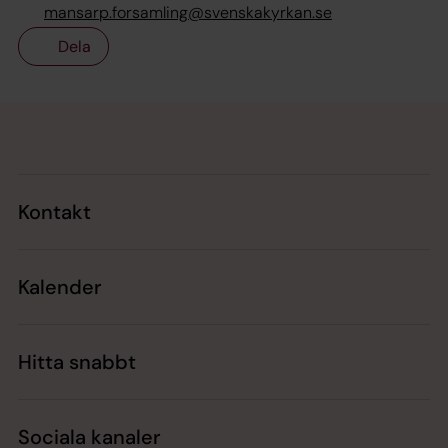
mansarp.forsamling@svenskakyrkan.se
Dela
Tillbaka till toppen
Tillbaka till innehållet
Kontakt
Kalender
Hitta snabbt
Sociala kanaler