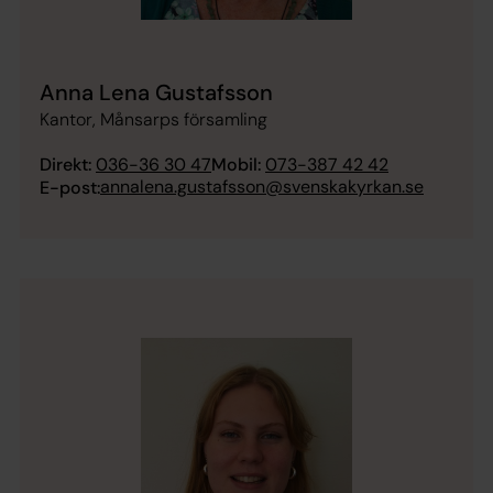
Anna Lena Gustafsson
Kantor, Månsarps församling
Direkt:
036-36 30 47
Mobil:
073-387 42 42
annalena.gustafsson@svenskakyrkan.se
E-post: