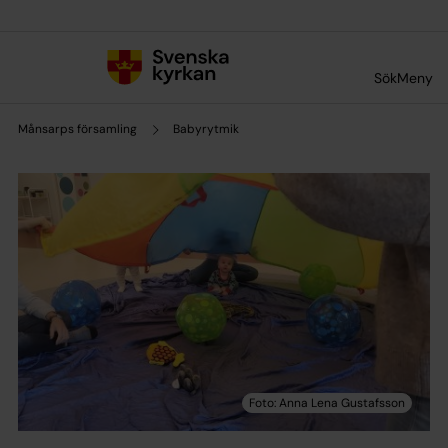
Till innehållet
Till undermeny
Sök
Meny
Månsarps församling
Babyrytmik