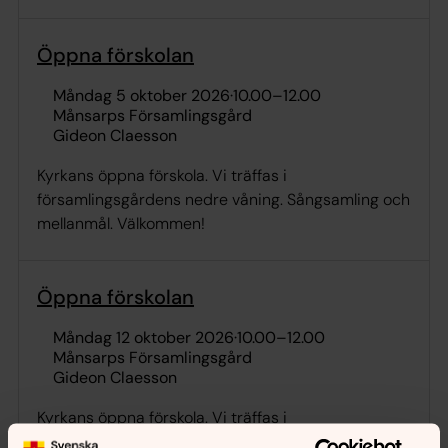
Öppna förskolan
måndag 5 oktober 2026
·
10.00
–
12.00
Månsarps Församlingsgård
Gideon Claesson
Kyrkans öppna förskola. Vi träffas i
församlingsgårdens nedre våning. Sångsamling och
mellanmål. Välkommen!
Öppna förskolan
måndag 12 oktober 2026
·
10.00
–
12.00
Månsarps Församlingsgård
Gideon Claesson
Kyrkans öppna förskola. Vi träffas i
församlingsgårdens nedre våning. Sångsamling och